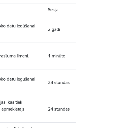
Sesija
isko datu iegūšanai
2 gadi
rasījuma līmeni.
1 minūte
isko datu iegūšanai
24 stundas
as, kas tiek
ā apmeklētājs
24 stundas