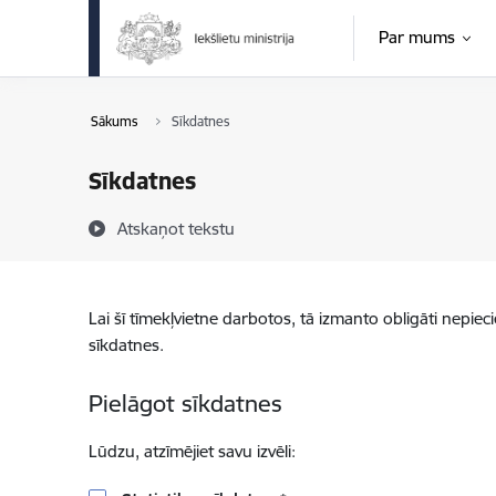
Pāriet uz lapas saturu
Par mums
Sākums
Sīkdatnes
Sīkdatnes
Atskaņot tekstu
Lai šī tīmekļvietne darbotos, tā izmanto obligāti nepiec
sīkdatnes.
Pielāgot sīkdatnes
Lūdzu, atzīmējiet savu izvēli: