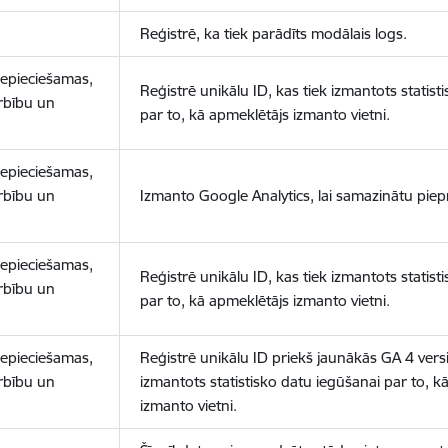
Reģistrē, ka tiek parādīts modālais logs.
nepieciešamas,
Reģistrē unikālu ID, kas tiek izmantots statist
arbību un
par to, kā apmeklētājs izmanto vietni.
nepieciešamas,
arbību un
Izmanto Google Analytics, lai samazinātu piep
nepieciešamas,
Reģistrē unikālu ID, kas tiek izmantots statist
arbību un
par to, kā apmeklētājs izmanto vietni.
nepieciešamas,
Reģistrē unikālu ID priekš jaunākās GA 4 versij
arbību un
izmantots statistisko datu iegūšanai par to, k
izmanto vietni.