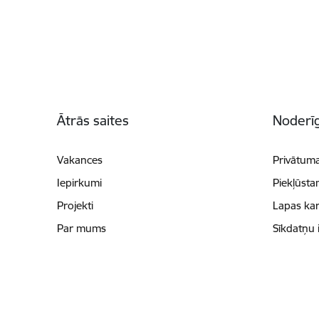
Kājene
Ātrās saites
Noderīg
Vakances
Privātuma
Iepirkumi
Piekļūsta
Projekti
Lapas kar
Par mums
Sīkdatņu 