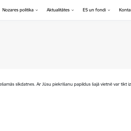
Nozares politika
Aktualitātes
ES un fondi
Konta
iešamās sīkdatnes. Ar Jūsu piekrišanu papildus šajā vietnē var tikt i