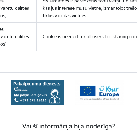
es
Šīs sīkdatnes ir paredzētas tādu vietņu un sat
varētu dalīties
kas jūs interesē mūsu vietnē, izmantojot treš
los)
tīklus vai citas vietnes.
es
varētu dalīties
Cookie is needed for all users for sharing con
los)
Vai šī informācija bija noderīga?