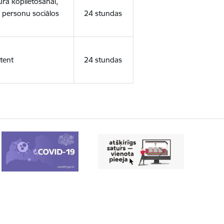
ura koplietošanai,
o personu sociālos
24 stundas
tent
24 stundas