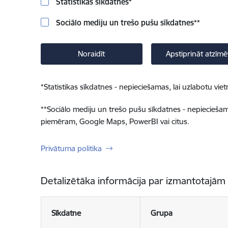
Statistikas sīkdatnes
*
Sociālo mediju un trešo pušu sīkdatnes
**
Noraidīt
Apstiprināt atzīmē
*
Statistikas sīkdatnes - nepieciešamas, lai uzlabotu v
**
Sociālo mediju un trešo pušu sīkdatnes - nepieciešamas
piemēram, Google Maps, PowerBI vai citus.
Privātuma politika
Detalizētāka informācija par izmantotajām
Sīkdatne
Grupa