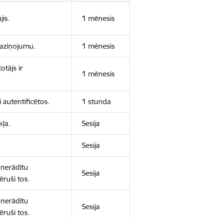
jis.
1 mēnesis
 paziņojumu.
1 mēnesis
otājs ir
1 mēnesis
 autentificētos.
1 stunda
kļa.
Sesija
Sesija
 nerādītu
Sesija
ēruši tos.
 nerādītu
Sesija
ēruši tos.