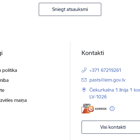
Sniegt atsauksmi
i
Kontakti
 politika
+371 67219261
E-pasts:
pasts@iem.gov.lv
mība
Čiekurkalna 1.līnija 1 ko
te
LV-1026
izvēles maiņa
Visi kontakti