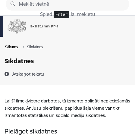
Pāriet uz lapas saturu
Spied
lai meklētu
Enter
Sākums
Sīkdatnes
Sīkdatnes
Atskaņot tekstu
Lai šī tīmekļvietne darbotos, tā izmanto obligāti nepieciešamās
sīkdatnes. Ar Jūsu piekrišanu papildus šajā vietnē var tikt
izmantotas statistikas un sociālo mediju sīkdatnes.
Pielāgot sīkdatnes