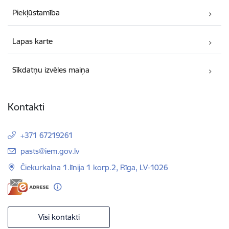
Piekļūstamība
Lapas karte
Sīkdatņu izvēles maiņa
Kontakti
+371 67219261
E-pasts:
pasts@iem.gov.lv
Čiekurkalna 1.līnija 1 korp.2, Rīga, LV-1026
Visi kontakti