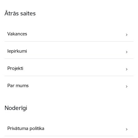
Kājene
Ātrās saites
Vakances
Iepirkumi
Projekti
Par mums
Noderīgi
Privātuma politika