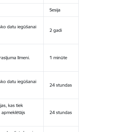
Sesija
isko datu iegūšanai
2 gadi
rasījuma līmeni.
1 minūte
isko datu iegūšanai
24 stundas
as, kas tiek
ā apmeklētājs
24 stundas