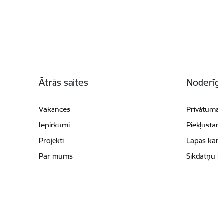
Kājene
Ātrās saites
Noderīg
Vakances
Privātuma
Iepirkumi
Piekļūsta
Projekti
Lapas kar
Par mums
Sīkdatņu 