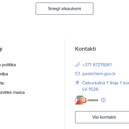
Sniegt atsauksmi
i
Kontakti
 politika
+371 67219261
E-pasts:
pasts@iem.gov.lv
mība
Čiekurkalna 1.līnija 1 ko
te
LV-1026
izvēles maiņa
Visi kontakti