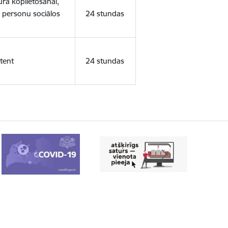
ura koplietošanai,
o personu sociālos
24 stundas
tent
24 stundas