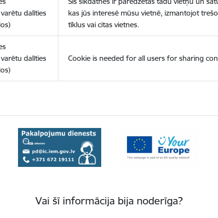
es
Šīs sīkdatnes ir paredzētas tādu vietņu un sat
varētu dalīties
kas jūs interesē mūsu vietnē, izmantojot treš
los)
tīklus vai citas vietnes.
es
varētu dalīties
Cookie is needed for all users for sharing con
los)
Vai šī informācija bija noderīga?