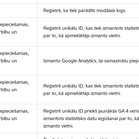
Reģistrē, ka tiek parādīts modālais logs.
nepieciešamas,
Reģistrē unikālu ID, kas tiek izmantots statist
arbību un
par to, kā apmeklētājs izmanto vietni.
nepieciešamas,
arbību un
Izmanto Google Analytics, lai samazinātu piep
nepieciešamas,
Reģistrē unikālu ID, kas tiek izmantots statist
arbību un
par to, kā apmeklētājs izmanto vietni.
nepieciešamas,
Reģistrē unikālu ID priekš jaunākās GA 4 versij
arbību un
izmantots statistisko datu iegūšanai par to, k
izmanto vietni.