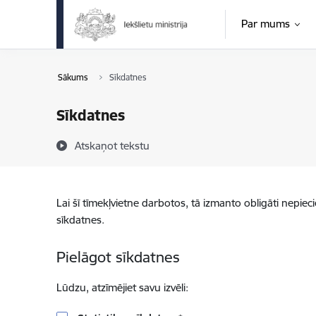
Pāriet uz lapas saturu
Par mums
Sākums
Sīkdatnes
Sīkdatnes
Atskaņot tekstu
Lai šī tīmekļvietne darbotos, tā izmanto obligāti nepiec
sīkdatnes.
Pielāgot sīkdatnes
Lūdzu, atzīmējiet savu izvēli: