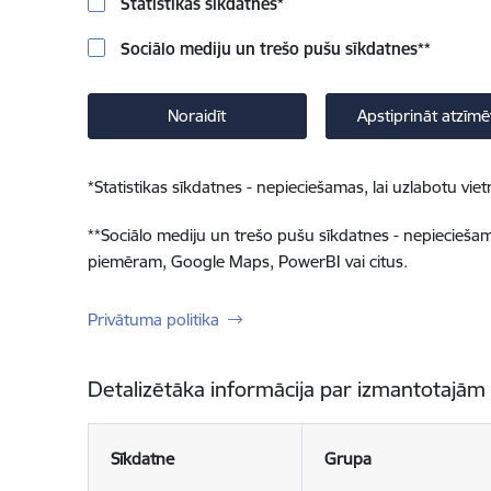
Statistikas sīkdatnes
*
Sociālo mediju un trešo pušu sīkdatnes
**
Noraidīt
Apstiprināt atzīmē
*
Statistikas sīkdatnes - nepieciešamas, lai uzlabotu v
**
Sociālo mediju un trešo pušu sīkdatnes - nepieciešamas
piemēram, Google Maps, PowerBI vai citus.
Privātuma politika
Detalizētāka informācija par izmantotajām
Sīkdatne
Grupa