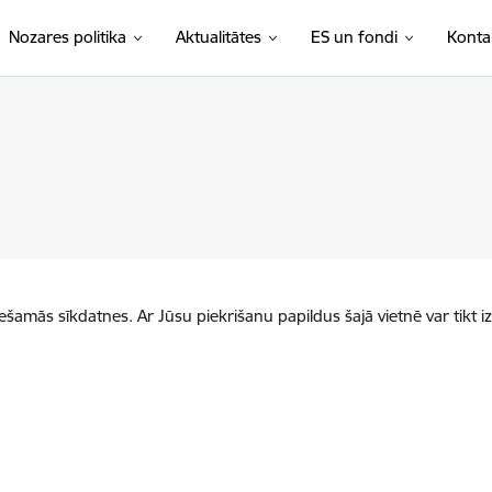
Nozares politika
Aktualitātes
ES un fondi
Konta
iešamās sīkdatnes. Ar Jūsu piekrišanu papildus šajā vietnē var tikt i