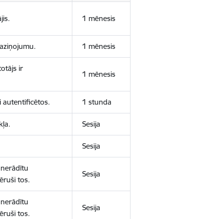
jis.
1 mēnesis
 paziņojumu.
1 mēnesis
otājs ir
1 mēnesis
 autentificētos.
1 stunda
kļa.
Sesija
Sesija
 nerādītu
Sesija
ēruši tos.
 nerādītu
Sesija
ēruši tos.