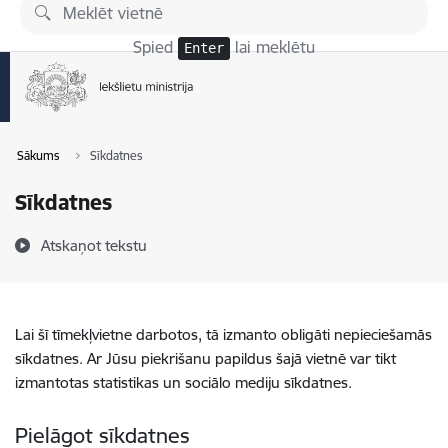
Pāriet uz lapas saturu
Spied
lai meklētu
Enter
Sākums
Sīkdatnes
Sīkdatnes
Atskaņot tekstu
Lai šī tīmekļvietne darbotos, tā izmanto obligāti nepieciešamās
sīkdatnes. Ar Jūsu piekrišanu papildus šajā vietnē var tikt
izmantotas statistikas un sociālo mediju sīkdatnes.
Pielāgot sīkdatnes