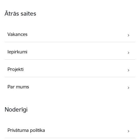
Kājene
Ātrās saites
Vakances
Iepirkumi
Projekti
Par mums
Noderīgi
Privātuma politika