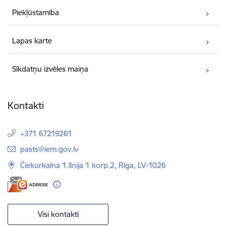
Piekļūstamība
Lapas karte
Sīkdatņu izvēles maiņa
Kontakti
+371 67219261
E-pasts:
pasts@iem.gov.lv
Čiekurkalna 1.līnija 1 korp.2, Rīga, LV-1026
Visi kontakti