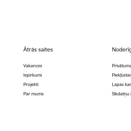
Kājene
Ātrās saites
Noderīg
Vakances
Privātuma
Iepirkumi
Piekļūsta
Projekti
Lapas kar
Par mums
Sīkdatņu 