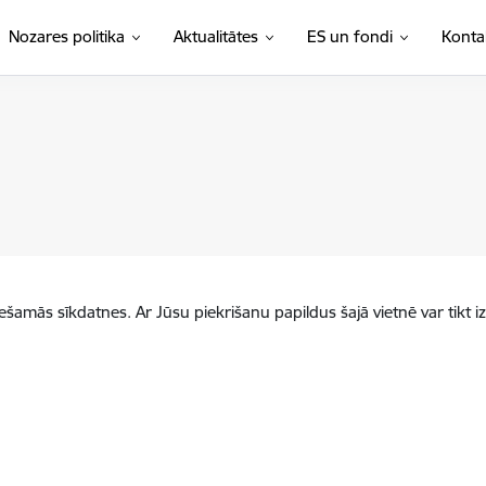
Nozares politika
Aktualitātes
ES un fondi
Konta
iešamās sīkdatnes. Ar Jūsu piekrišanu papildus šajā vietnē var tikt i