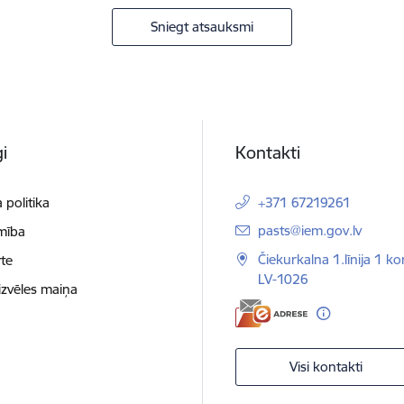
Sniegt atsauksmi
i
Kontakti
 politika
+371 67219261
E-pasts:
pasts@iem.gov.lv
mība
Čiekurkalna 1.līnija 1 ko
te
LV-1026
izvēles maiņa
Visi kontakti