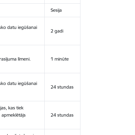
Sesija
isko datu iegūšanai
2 gadi
rasījuma līmeni.
1 minūte
isko datu iegūšanai
24 stundas
as, kas tiek
ā apmeklētājs
24 stundas