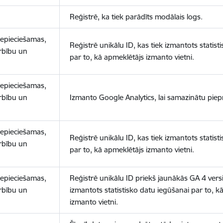
Reģistrē, ka tiek parādīts modālais logs.
nepieciešamas,
Reģistrē unikālu ID, kas tiek izmantots statist
arbību un
par to, kā apmeklētājs izmanto vietni.
nepieciešamas,
arbību un
Izmanto Google Analytics, lai samazinātu piep
nepieciešamas,
Reģistrē unikālu ID, kas tiek izmantots statist
arbību un
par to, kā apmeklētājs izmanto vietni.
nepieciešamas,
Reģistrē unikālu ID priekš jaunākās GA 4 versij
arbību un
izmantots statistisko datu iegūšanai par to, k
izmanto vietni.