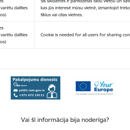
es
Šīs sīkdatnes ir paredzētas tādu vietņu un sat
varētu dalīties
kas jūs interesē mūsu vietnē, izmantojot treš
los)
tīklus vai citas vietnes.
es
varētu dalīties
Cookie is needed for all users for sharing con
los)
Vai šī informācija bija noderīga?