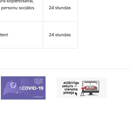
ura koplietošanai,
o personu sociālos
24 stundas
tent
24 stundas