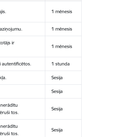
jis.
1 mēnesis
 paziņojumu.
1 mēnesis
otājs ir
1 mēnesis
 autentificētos.
1 stunda
kļa.
Sesija
Sesija
 nerādītu
Sesija
ēruši tos.
 nerādītu
Sesija
ēruši tos.