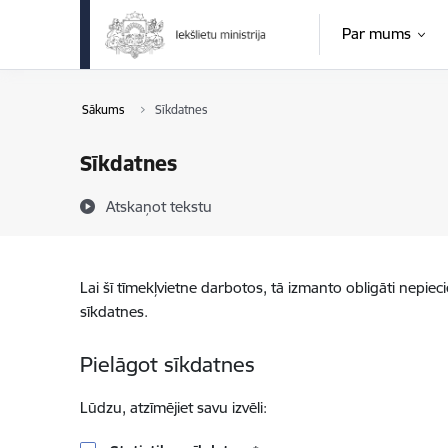
Pāriet uz lapas saturu
Par mums
Sākums
Sīkdatnes
Sīkdatnes
Atskaņot tekstu
Lai šī tīmekļvietne darbotos, tā izmanto obligāti nepiec
sīkdatnes.
Pielāgot sīkdatnes
Lūdzu, atzīmējiet savu izvēli: