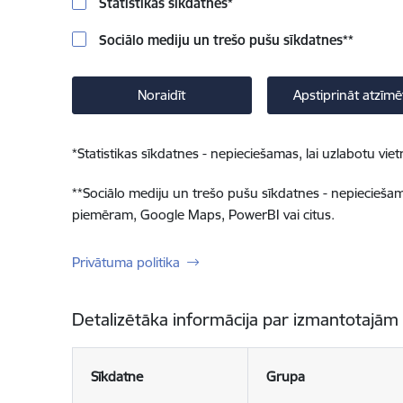
Statistikas sīkdatnes
*
Sociālo mediju un trešo pušu sīkdatnes
**
Noraidīt
Apstiprināt atzīmē
*
Statistikas sīkdatnes - nepieciešamas, lai uzlabotu v
**
Sociālo mediju un trešo pušu sīkdatnes - nepieciešamas
piemēram, Google Maps, PowerBI vai citus.
Privātuma politika
Detalizētāka informācija par izmantotajām
Sīkdatne
Grupa