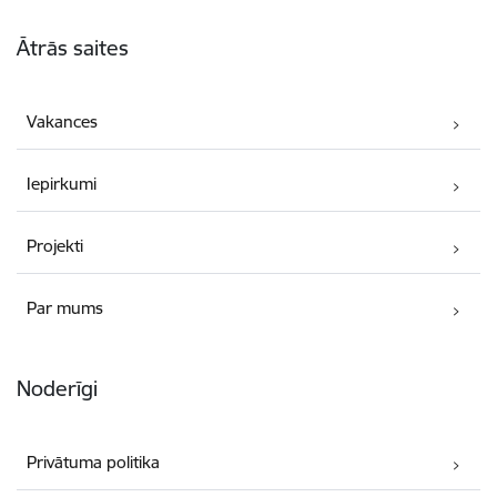
Kājene
Ātrās saites
Vakances
Iepirkumi
Projekti
Par mums
Noderīgi
Privātuma politika