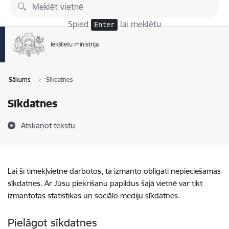
Pāriet uz lapas saturu
Spied
lai meklētu
Enter
Sākums
Sīkdatnes
Sīkdatnes
Atskaņot tekstu
Lai šī tīmekļvietne darbotos, tā izmanto obligāti nepieciešamās
sīkdatnes. Ar Jūsu piekrišanu papildus šajā vietnē var tikt
izmantotas statistikas un sociālo mediju sīkdatnes.
Pielāgot sīkdatnes