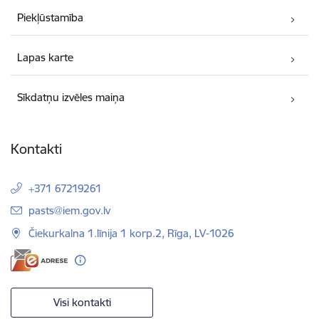
Piekļūstamība
Lapas karte
Sīkdatņu izvēles maiņa
Kontakti
+371 67219261
E-pasts:
pasts@iem.gov.lv
Čiekurkalna 1.līnija 1 korp.2, Rīga, LV-1026
Visi kontakti