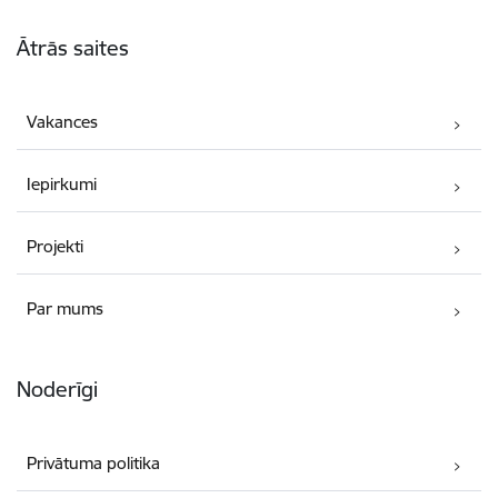
Kājene
Ātrās saites
Vakances
Iepirkumi
Projekti
Par mums
Noderīgi
Privātuma politika