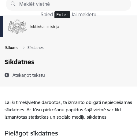
Pāriet uz lapas saturu
Spied
lai meklētu
Enter
Sākums
Sīkdatnes
Sīkdatnes
Atskaņot tekstu
Lai šī tīmekļvietne darbotos, tā izmanto obligāti nepieciešamās
sīkdatnes. Ar Jūsu piekrišanu papildus šajā vietnē var tikt
izmantotas statistikas un sociālo mediju sīkdatnes.
Pielāgot sīkdatnes