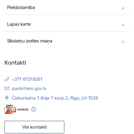
Piekļūstamība
Lapas karte
Sīkdatņu izvēles maiņa
Kontakti
+371 67219261
E-pasts:
pasts@iem.gov.lv
Čiekurkalna 1.līnija 1 korp.2, Rīga, LV-1026
Visi kontakti