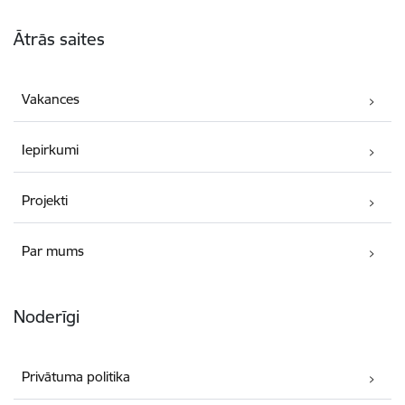
Kājene
Ātrās saites
Vakances
Iepirkumi
Projekti
Par mums
Noderīgi
Privātuma politika