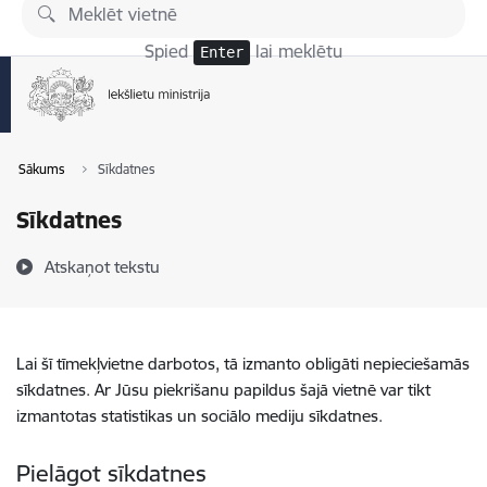
Pāriet uz lapas saturu
Spied
lai meklētu
Enter
Sākums
Sīkdatnes
Sīkdatnes
Atskaņot tekstu
Lai šī tīmekļvietne darbotos, tā izmanto obligāti nepieciešamās
sīkdatnes. Ar Jūsu piekrišanu papildus šajā vietnē var tikt
izmantotas statistikas un sociālo mediju sīkdatnes.
Pielāgot sīkdatnes