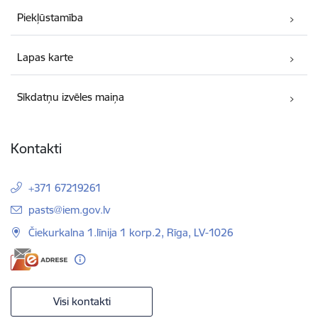
Piekļūstamība
Lapas karte
Sīkdatņu izvēles maiņa
Kontakti
+371 67219261
E-pasts:
pasts@iem.gov.lv
Čiekurkalna 1.līnija 1 korp.2, Rīga, LV-1026
Visi kontakti