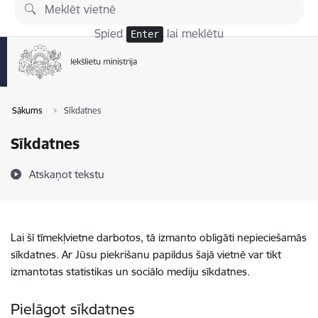
Pāriet uz lapas saturu
Spied
lai meklētu
Enter
Sākums
Sīkdatnes
Sīkdatnes
Atskaņot tekstu
Lai šī tīmekļvietne darbotos, tā izmanto obligāti nepieciešamās
sīkdatnes. Ar Jūsu piekrišanu papildus šajā vietnē var tikt
izmantotas statistikas un sociālo mediju sīkdatnes.
Pielāgot sīkdatnes