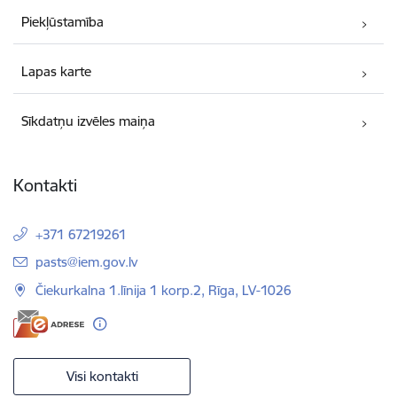
Piekļūstamība
Lapas karte
Sīkdatņu izvēles maiņa
Kontakti
+371 67219261
E-pasts:
pasts@iem.gov.lv
Čiekurkalna 1.līnija 1 korp.2, Rīga, LV-1026
Visi kontakti