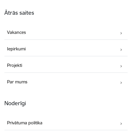
Kājene
Ātrās saites
Vakances
Iepirkumi
Projekti
Par mums
Noderīgi
Privātuma politika