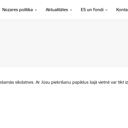
Nozares politika
Aktualitātes
ES un fondi
Konta
iešamās sīkdatnes. Ar Jūsu piekrišanu papildus šajā vietnē var tikt i