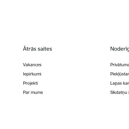
Kājene
Ātrās saites
Noderīg
Vakances
Privātuma
Iepirkumi
Piekļūsta
Projekti
Lapas kar
Par mums
Sīkdatņu 