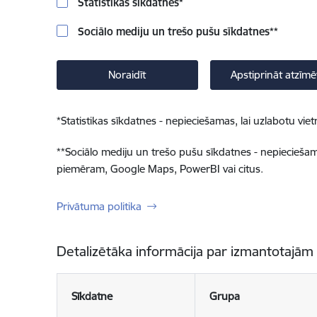
Statistikas sīkdatnes
*
Sociālo mediju un trešo pušu sīkdatnes
**
Noraidīt
Apstiprināt atzīmē
*
Statistikas sīkdatnes - nepieciešamas, lai uzlabotu v
**
Sociālo mediju un trešo pušu sīkdatnes - nepieciešamas
piemēram, Google Maps, PowerBI vai citus.
Privātuma politika
Detalizētāka informācija par izmantotajām
Sīkdatne
Grupa