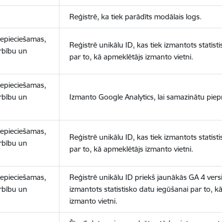
Reģistrē, ka tiek parādīts modālais logs.
nepieciešamas,
Reģistrē unikālu ID, kas tiek izmantots statist
arbību un
par to, kā apmeklētājs izmanto vietni.
nepieciešamas,
arbību un
Izmanto Google Analytics, lai samazinātu piep
nepieciešamas,
Reģistrē unikālu ID, kas tiek izmantots statist
arbību un
par to, kā apmeklētājs izmanto vietni.
nepieciešamas,
Reģistrē unikālu ID priekš jaunākās GA 4 versij
arbību un
izmantots statistisko datu iegūšanai par to, k
izmanto vietni.