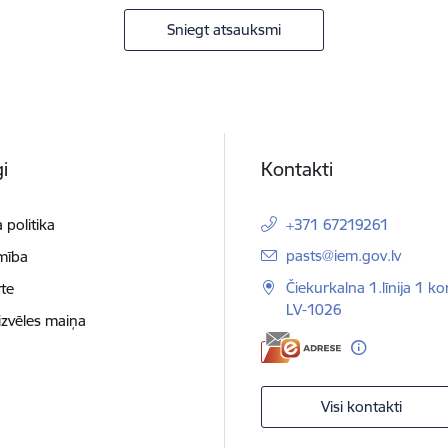
Sniegt atsauksmi
i
Kontakti
 politika
+371 67219261
E-pasts:
pasts@iem.gov.lv
mība
Čiekurkalna 1.līnija 1 ko
te
LV-1026
izvēles maiņa
Visi kontakti