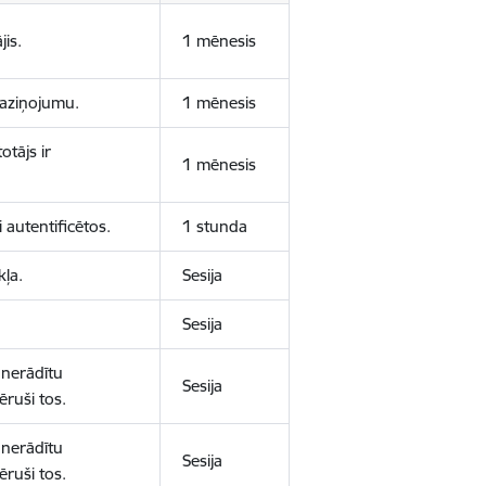
jis.
1 mēnesis
 paziņojumu.
1 mēnesis
otājs ir
1 mēnesis
 autentificētos.
1 stunda
kļa.
Sesija
Sesija
 nerādītu
Sesija
ēruši tos.
 nerādītu
Sesija
ēruši tos.