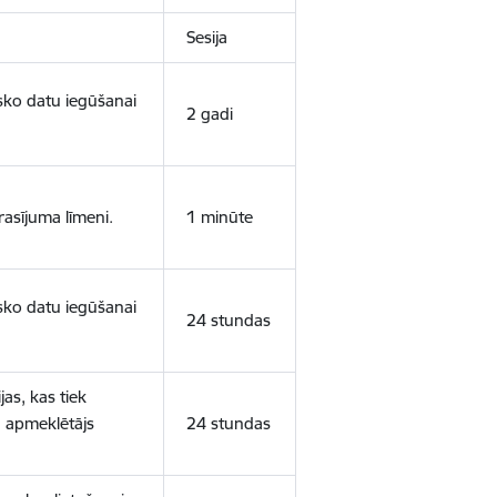
Sesija
isko datu iegūšanai
2 gadi
rasījuma līmeni.
1 minūte
isko datu iegūšanai
24 stundas
as, kas tiek
ā apmeklētājs
24 stundas