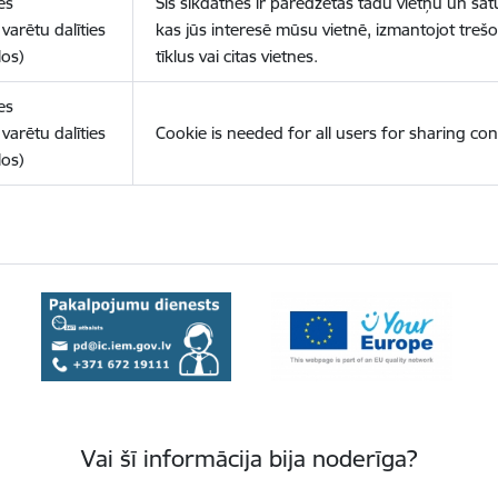
es
Šīs sīkdatnes ir paredzētas tādu vietņu un sat
varētu dalīties
kas jūs interesē mūsu vietnē, izmantojot treš
los)
tīklus vai citas vietnes.
es
varētu dalīties
Cookie is needed for all users for sharing con
los)
Vai šī informācija bija noderīga?