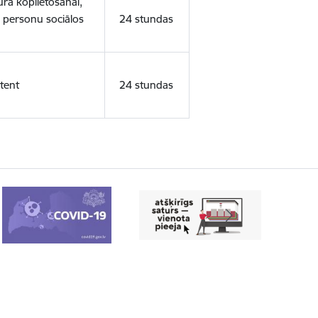
ura koplietošanai,
o personu sociālos
24 stundas
tent
24 stundas