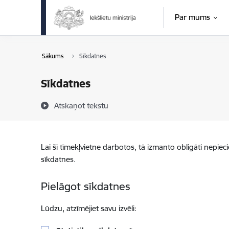
Pāriet uz lapas saturu
Par mums
Sākums
Sīkdatnes
Sīkdatnes
Atskaņot tekstu
Lai šī tīmekļvietne darbotos, tā izmanto obligāti nepiec
sīkdatnes.
Pielāgot sīkdatnes
Lūdzu, atzīmējiet savu izvēli: