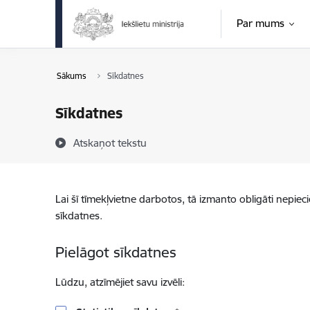
Pāriet uz lapas saturu
Par mums
Sākums
Sīkdatnes
Sīkdatnes
Atskaņot tekstu
Lai šī tīmekļvietne darbotos, tā izmanto obligāti nepiec
sīkdatnes.
Pielāgot sīkdatnes
Lūdzu, atzīmējiet savu izvēli: