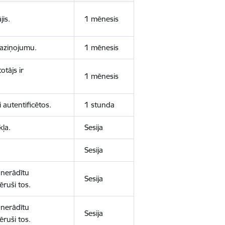
jis.
1 mēnesis
 paziņojumu.
1 mēnesis
otājs ir
1 mēnesis
 autentificētos.
1 stunda
kļa.
Sesija
Sesija
 nerādītu
Sesija
ēruši tos.
 nerādītu
Sesija
ēruši tos.