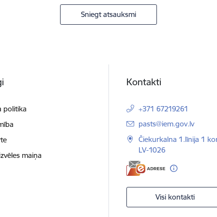
Sniegt atsauksmi
i
Kontakti
 politika
+371 67219261
E-pasts:
pasts@iem.gov.lv
mība
Čiekurkalna 1.līnija 1 ko
te
LV-1026
izvēles maiņa
Visi kontakti