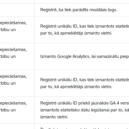
Reģistrē, ka tiek parādīts modālais logs.
nepieciešamas,
Reģistrē unikālu ID, kas tiek izmantots statist
arbību un
par to, kā apmeklētājs izmanto vietni.
nepieciešamas,
arbību un
Izmanto Google Analytics, lai samazinātu piep
nepieciešamas,
Reģistrē unikālu ID, kas tiek izmantots statist
arbību un
par to, kā apmeklētājs izmanto vietni.
nepieciešamas,
Reģistrē unikālu ID priekš jaunākās GA 4 versij
arbību un
izmantots statistisko datu iegūšanai par to, k
izmanto vietni.