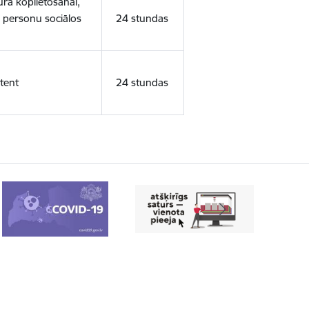
ura koplietošanai,
o personu sociālos
24 stundas
tent
24 stundas