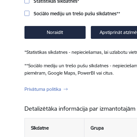
Statistikas sīkdatnes
*
Sociālo mediju un trešo pušu sīkdatnes
**
Noraidīt
Apstiprināt atzīmē
*
Statistikas sīkdatnes - nepieciešamas, lai uzlabotu v
**
Sociālo mediju un trešo pušu sīkdatnes - nepieciešamas
piemēram, Google Maps, PowerBI vai citus.
Privātuma politika
Detalizētāka informācija par izmantotajām
Sīkdatne
Grupa