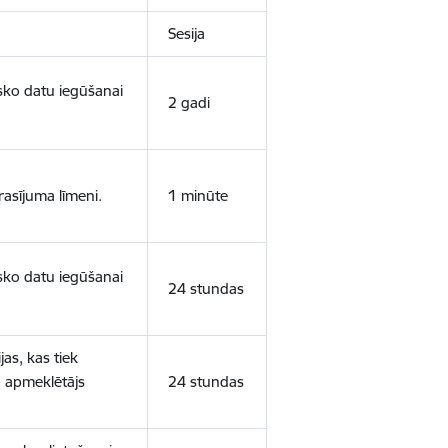
Sesija
isko datu iegūšanai
2 gadi
rasījuma līmeni.
1 minūte
isko datu iegūšanai
24 stundas
as, kas tiek
ā apmeklētājs
24 stundas