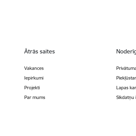
Kājene
Ātrās saites
Noderīg
Vakances
Privātuma
Iepirkumi
Piekļūsta
Projekti
Lapas kar
Par mums
Sīkdatņu 