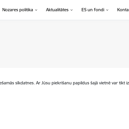
Nozares politika
Aktualitātes
ES un fondi
Konta
iešamās sīkdatnes. Ar Jūsu piekrišanu papildus šajā vietnē var tikt i