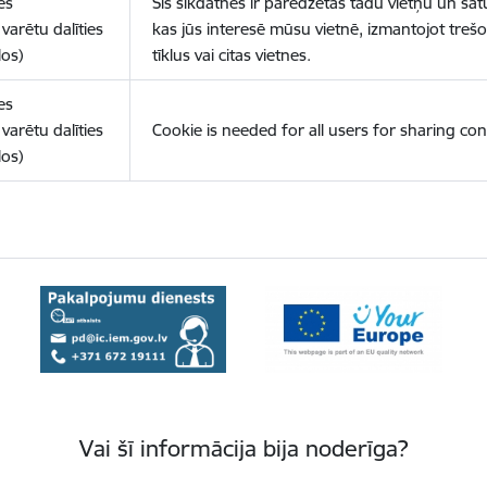
es
Šīs sīkdatnes ir paredzētas tādu vietņu un sat
varētu dalīties
kas jūs interesē mūsu vietnē, izmantojot treš
los)
tīklus vai citas vietnes.
es
varētu dalīties
Cookie is needed for all users for sharing con
los)
Vai šī informācija bija noderīga?