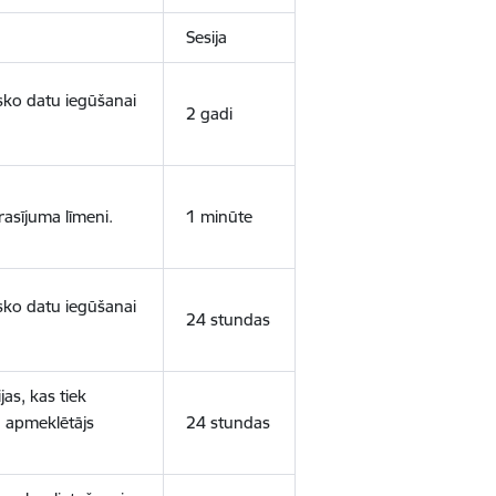
Sesija
isko datu iegūšanai
2 gadi
rasījuma līmeni.
1 minūte
isko datu iegūšanai
24 stundas
as, kas tiek
ā apmeklētājs
24 stundas