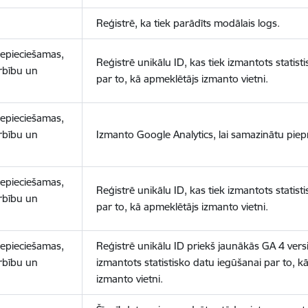
Reģistrē, ka tiek parādīts modālais logs.
nepieciešamas,
Reģistrē unikālu ID, kas tiek izmantots statist
arbību un
par to, kā apmeklētājs izmanto vietni.
nepieciešamas,
arbību un
Izmanto Google Analytics, lai samazinātu piep
nepieciešamas,
Reģistrē unikālu ID, kas tiek izmantots statist
arbību un
par to, kā apmeklētājs izmanto vietni.
nepieciešamas,
Reģistrē unikālu ID priekš jaunākās GA 4 versij
arbību un
izmantots statistisko datu iegūšanai par to, k
izmanto vietni.