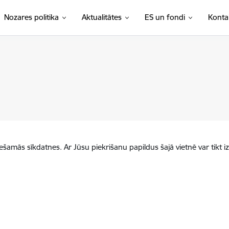
Nozares politika
Aktualitātes
ES un fondi
Konta
iešamās sīkdatnes. Ar Jūsu piekrišanu papildus šajā vietnē var tikt i