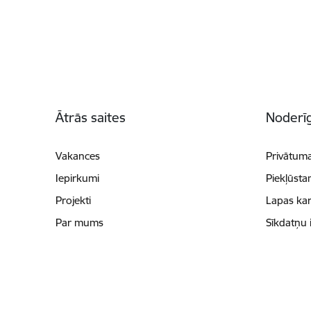
Kājene
Ātrās saites
Noderīg
Vakances
Privātuma
Iepirkumi
Piekļūsta
Projekti
Lapas kar
Par mums
Sīkdatņu 