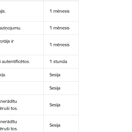
jis.
1 mēnesis
 paziņojumu.
1 mēnesis
otājs ir
1 mēnesis
 autentificētos.
1 stunda
kļa.
Sesija
Sesija
 nerādītu
Sesija
ēruši tos.
 nerādītu
Sesija
ēruši tos.