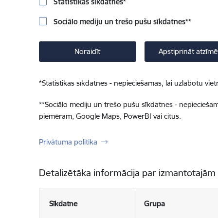
Statistikas sīkdatnes
*
Sociālo mediju un trešo pušu sīkdatnes
**
Noraidīt
Apstiprināt atzīmē
*
Statistikas sīkdatnes - nepieciešamas, lai uzlabotu v
**
Sociālo mediju un trešo pušu sīkdatnes - nepieciešamas
piemēram, Google Maps, PowerBI vai citus.
Privātuma politika
Detalizētāka informācija par izmantotajām
Sīkdatne
Grupa