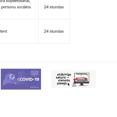
ura koplietošanai,
o personu sociālos
24 stundas
tent
24 stundas