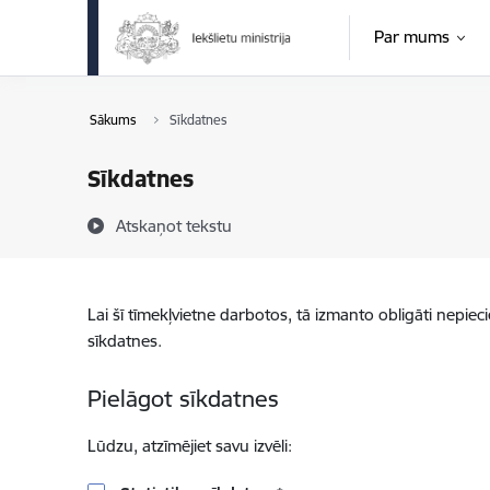
Pāriet uz lapas saturu
Par mums
Sākums
Sīkdatnes
Sīkdatnes
Atskaņot tekstu
Lai šī tīmekļvietne darbotos, tā izmanto obligāti nepiec
sīkdatnes.
Pielāgot sīkdatnes
Lūdzu, atzīmējiet savu izvēli: