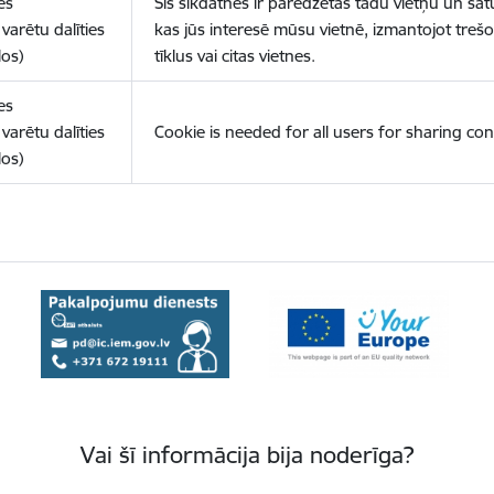
es
Šīs sīkdatnes ir paredzētas tādu vietņu un sat
varētu dalīties
kas jūs interesē mūsu vietnē, izmantojot treš
los)
tīklus vai citas vietnes.
es
varētu dalīties
Cookie is needed for all users for sharing con
los)
Vai šī informācija bija noderīga?