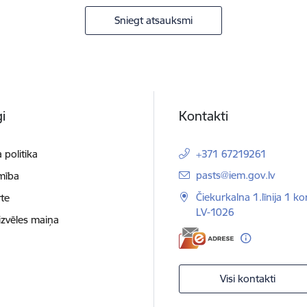
Sniegt atsauksmi
i
Kontakti
 politika
+371 67219261
E-pasts:
pasts@iem.gov.lv
mība
Čiekurkalna 1.līnija 1 ko
te
LV-1026
izvēles maiņa
Visi kontakti