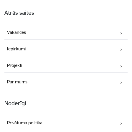
Kājene
Ātrās saites
Vakances
Iepirkumi
Projekti
Par mums
Noderīgi
Privātuma politika