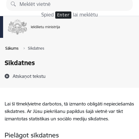
Pāriet uz lapas saturu
Spied
lai meklētu
Enter
Sākums
Sīkdatnes
Sīkdatnes
Atskaņot tekstu
Lai šī tīmekļvietne darbotos, tā izmanto obligāti nepieciešamās
sīkdatnes. Ar Jūsu piekrišanu papildus šajā vietnē var tikt
izmantotas statistikas un sociālo mediju sīkdatnes.
Pielāgot sīkdatnes