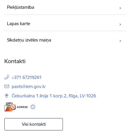
Piekļūstamība
Lapas karte
Sīkdatņu izvēles maiņa
Kontakti
+371 67219261
E-pasts:
pasts@iem.gov.lv
Čiekurkalna 1.līnija 1 korp.2, Rīga, LV-1026
Visi kontakti