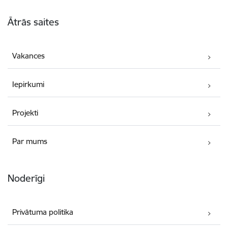
Kājene
Ātrās saites
Vakances
Iepirkumi
Projekti
Par mums
Noderīgi
Privātuma politika