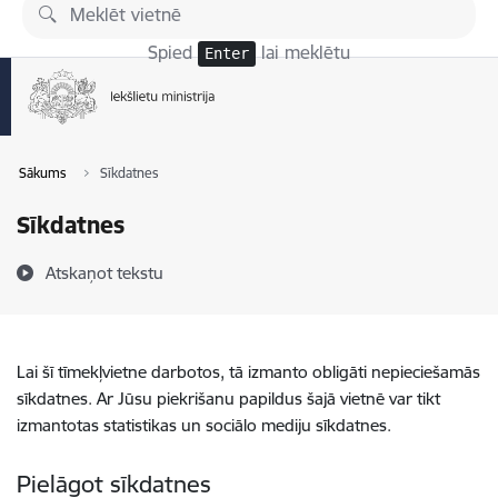
Pāriet uz lapas saturu
Spied
lai meklētu
Enter
Sākums
Sīkdatnes
Sīkdatnes
Atskaņot tekstu
Lai šī tīmekļvietne darbotos, tā izmanto obligāti nepieciešamās
sīkdatnes. Ar Jūsu piekrišanu papildus šajā vietnē var tikt
izmantotas statistikas un sociālo mediju sīkdatnes.
Pielāgot sīkdatnes