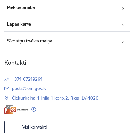
Piekļūstamība
Lapas karte
Sīkdatņu izvēles maiņa
Kontakti
+371 67219261
E-pasts:
pasts@iem.gov.lv
Čiekurkalna 1.līnija 1 korp.2, Rīga, LV-1026
Visi kontakti