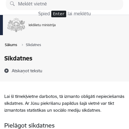
Pāriet uz lapas saturu
Spied
lai meklētu
Enter
Sākums
Sīkdatnes
Sīkdatnes
Atskaņot tekstu
Lai šī tīmekļvietne darbotos, tā izmanto obligāti nepieciešamās
sīkdatnes. Ar Jūsu piekrišanu papildus šajā vietnē var tikt
izmantotas statistikas un sociālo mediju sīkdatnes.
Pielāgot sīkdatnes