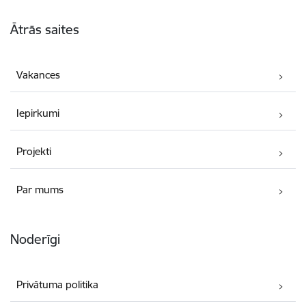
Kājene
Ātrās saites
Vakances
Iepirkumi
Projekti
Par mums
Noderīgi
Privātuma politika