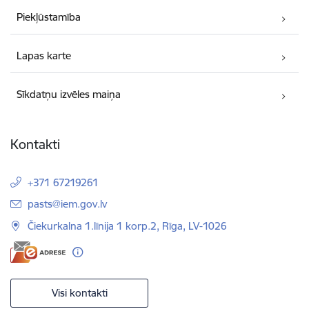
Piekļūstamība
Lapas karte
Sīkdatņu izvēles maiņa
Kontakti
+371 67219261
E-pasts:
pasts@iem.gov.lv
Čiekurkalna 1.līnija 1 korp.2, Rīga, LV-1026
Visi kontakti