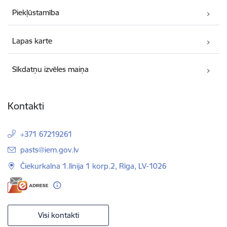
Piekļūstamība
Lapas karte
Sīkdatņu izvēles maiņa
Kontakti
+371 67219261
E-pasts:
pasts@iem.gov.lv
Čiekurkalna 1.līnija 1 korp.2, Rīga, LV-1026
Visi kontakti