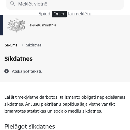
Pāriet uz lapas saturu
Spied
lai meklētu
Enter
Sākums
Sīkdatnes
Sīkdatnes
Atskaņot tekstu
Lai šī tīmekļvietne darbotos, tā izmanto obligāti nepieciešamās
sīkdatnes. Ar Jūsu piekrišanu papildus šajā vietnē var tikt
izmantotas statistikas un sociālo mediju sīkdatnes.
Pielāgot sīkdatnes