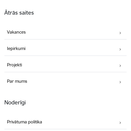
Kājene
Ātrās saites
Vakances
Iepirkumi
Projekti
Par mums
Noderīgi
Privātuma politika