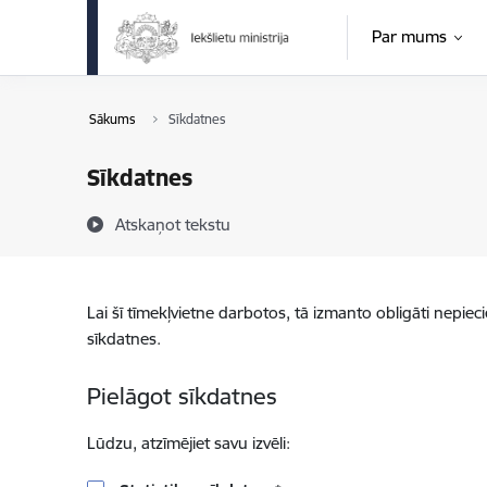
Pāriet uz lapas saturu
Par mums
Sākums
Sīkdatnes
Sīkdatnes
Atskaņot tekstu
Lai šī tīmekļvietne darbotos, tā izmanto obligāti nepiec
sīkdatnes.
Pielāgot sīkdatnes
Lūdzu, atzīmējiet savu izvēli: