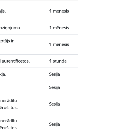
jis.
1 mēnesis
 paziņojumu.
1 mēnesis
otājs ir
1 mēnesis
 autentificētos.
1 stunda
kļa.
Sesija
Sesija
 nerādītu
Sesija
ēruši tos.
 nerādītu
Sesija
ēruši tos.