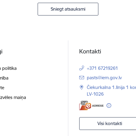
Sniegt atsauksmi
i
Kontakti
 politika
+371 67219261
E-pasts:
pasts@iem.gov.lv
mība
Čiekurkalna 1.līnija 1 ko
te
LV-1026
izvēles maiņa
Visi kontakti