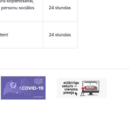
ura koplietošanai,
o personu sociālos
24 stundas
tent
24 stundas