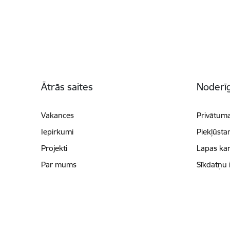
Kājene
Ātrās saites
Noderīg
Vakances
Privātuma
Iepirkumi
Piekļūsta
Projekti
Lapas kar
Par mums
Sīkdatņu 