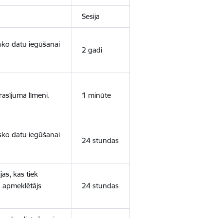
Sesija
isko datu iegūšanai
2 gadi
rasījuma līmeni.
1 minūte
isko datu iegūšanai
24 stundas
as, kas tiek
ā apmeklētājs
24 stundas