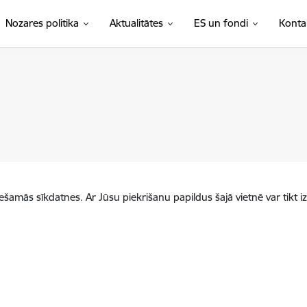
Nozares politika
Aktualitātes
ES un fondi
Konta
iešamās sīkdatnes. Ar Jūsu piekrišanu papildus šajā vietnē var tikt i