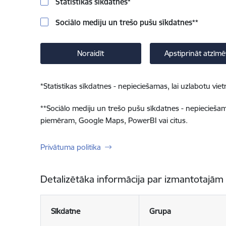
Statistikas sīkdatnes
*
Sociālo mediju un trešo pušu sīkdatnes
**
Noraidīt
Apstiprināt atzīmē
*
Statistikas sīkdatnes - nepieciešamas, lai uzlabotu v
**
Sociālo mediju un trešo pušu sīkdatnes - nepieciešamas
piemēram, Google Maps, PowerBI vai citus.
Privātuma politika
Detalizētāka informācija par izmantotajām
Sīkdatne
Grupa