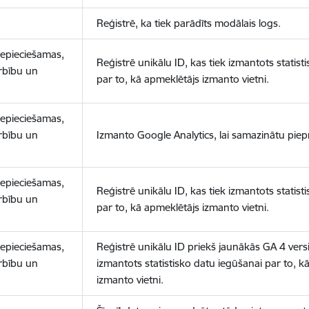
Reģistrē, ka tiek parādīts modālais logs.
nepieciešamas,
Reģistrē unikālu ID, kas tiek izmantots statist
arbību un
par to, kā apmeklētājs izmanto vietni.
nepieciešamas,
arbību un
Izmanto Google Analytics, lai samazinātu piep
nepieciešamas,
Reģistrē unikālu ID, kas tiek izmantots statist
arbību un
par to, kā apmeklētājs izmanto vietni.
nepieciešamas,
Reģistrē unikālu ID priekš jaunākās GA 4 versij
arbību un
izmantots statistisko datu iegūšanai par to, k
izmanto vietni.