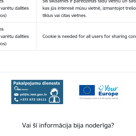
es
Šīs sīkdatnes ir paredzētas tādu vietņu un sat
varētu dalīties
kas jūs interesē mūsu vietnē, izmantojot treš
los)
tīklus vai citas vietnes.
es
varētu dalīties
Cookie is needed for all users for sharing con
los)
Vai šī informācija bija noderīga?