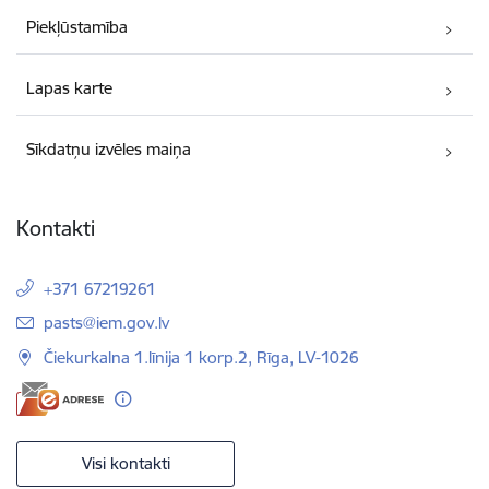
Piekļūstamība
Lapas karte
Sīkdatņu izvēles maiņa
Kontakti
+371 67219261
E-pasts:
pasts@iem.gov.lv
Čiekurkalna 1.līnija 1 korp.2, Rīga, LV-1026
Visi kontakti