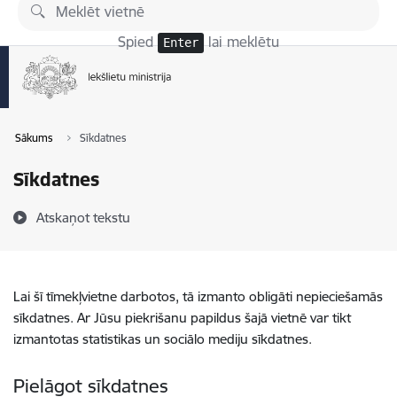
Pāriet uz lapas saturu
Spied
lai meklētu
Enter
Sākums
Sīkdatnes
Sīkdatnes
Atskaņot tekstu
Lai šī tīmekļvietne darbotos, tā izmanto obligāti nepieciešamās
sīkdatnes. Ar Jūsu piekrišanu papildus šajā vietnē var tikt
izmantotas statistikas un sociālo mediju sīkdatnes.
Pielāgot sīkdatnes