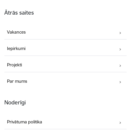
Kājene
Ātrās saites
Vakances
Iepirkumi
Projekti
Par mums
Noderīgi
Privātuma politika