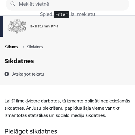
Pāriet uz lapas saturu
Spied
lai meklētu
Enter
Sākums
Sīkdatnes
Sīkdatnes
Atskaņot tekstu
Lai šī tīmekļvietne darbotos, tā izmanto obligāti nepieciešamās
sīkdatnes. Ar Jūsu piekrišanu papildus šajā vietnē var tikt
izmantotas statistikas un sociālo mediju sīkdatnes.
Pielāgot sīkdatnes