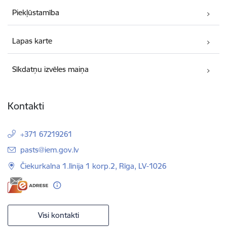
Piekļūstamība
Lapas karte
Sīkdatņu izvēles maiņa
Kontakti
+371 67219261
E-pasts:
pasts@iem.gov.lv
Čiekurkalna 1.līnija 1 korp.2, Rīga, LV-1026
Visi kontakti