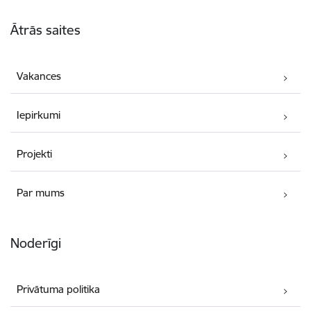
Kājene
Ātrās saites
Vakances
Iepirkumi
Projekti
Par mums
Noderīgi
Privātuma politika