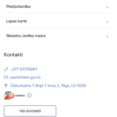
Piekļūstamība
Lapas karte
Sīkdatņu izvēles maiņa
Kontakti
+371 67219261
E-pasts:
pasts@iem.gov.lv
Čiekurkalna 1.līnija 1 korp.2, Rīga, LV-1026
Visi kontakti