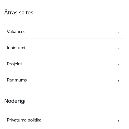
Kājene
Ātrās saites
Vakances
Iepirkumi
Projekti
Par mums
Noderīgi
Privātuma politika