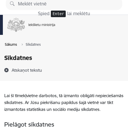
Pāriet uz lapas saturu
Spied
lai meklētu
Enter
Sākums
Sīkdatnes
Sīkdatnes
Atskaņot tekstu
Lai šī tīmekļvietne darbotos, tā izmanto obligāti nepieciešamās
sīkdatnes. Ar Jūsu piekrišanu papildus šajā vietnē var tikt
izmantotas statistikas un sociālo mediju sīkdatnes.
Pielāgot sīkdatnes