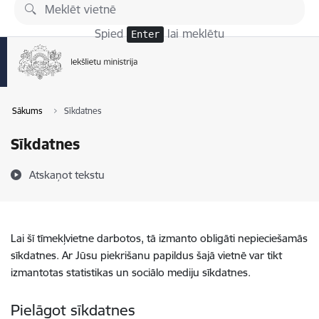
Pāriet uz lapas saturu
Spied
lai meklētu
Enter
Sākums
Sīkdatnes
Sīkdatnes
Atskaņot tekstu
Lai šī tīmekļvietne darbotos, tā izmanto obligāti nepieciešamās
sīkdatnes. Ar Jūsu piekrišanu papildus šajā vietnē var tikt
izmantotas statistikas un sociālo mediju sīkdatnes.
Pielāgot sīkdatnes