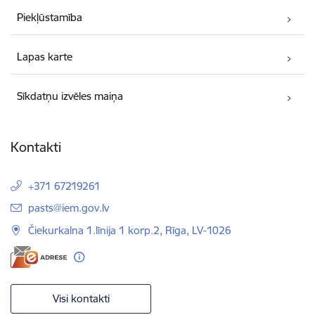
Piekļūstamība
Lapas karte
Sīkdatņu izvēles maiņa
Kontakti
+371 67219261
E-pasts:
pasts@iem.gov.lv
Čiekurkalna 1.līnija 1 korp.2, Rīga, LV-1026
Visi kontakti