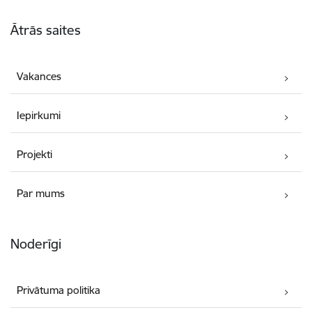
Kājene
Ātrās saites
Vakances
Iepirkumi
Projekti
Par mums
Noderīgi
Privātuma politika