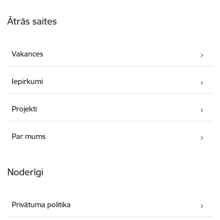
Kājene
Ātrās saites
Vakances
Iepirkumi
Projekti
Par mums
Noderīgi
Privātuma politika