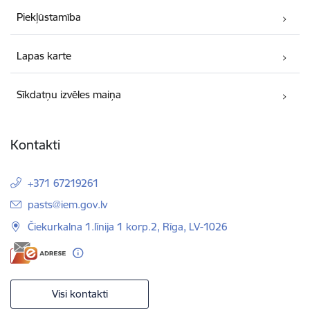
Piekļūstamība
Lapas karte
Sīkdatņu izvēles maiņa
Kontakti
+371 67219261
E-pasts:
pasts@iem.gov.lv
Čiekurkalna 1.līnija 1 korp.2, Rīga, LV-1026
Visi kontakti