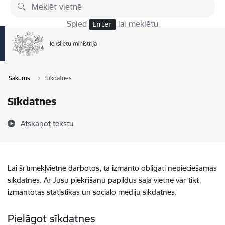
Pāriet uz lapas saturu
Spied
lai meklētu
Enter
Sākums
Sīkdatnes
Sīkdatnes
Atskaņot tekstu
Lai šī tīmekļvietne darbotos, tā izmanto obligāti nepieciešamās
sīkdatnes. Ar Jūsu piekrišanu papildus šajā vietnē var tikt
izmantotas statistikas un sociālo mediju sīkdatnes.
Pielāgot sīkdatnes