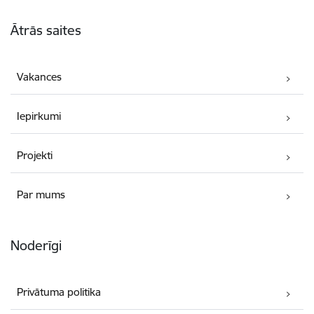
Kājene
Ātrās saites
Vakances
Iepirkumi
Projekti
Par mums
Noderīgi
Privātuma politika