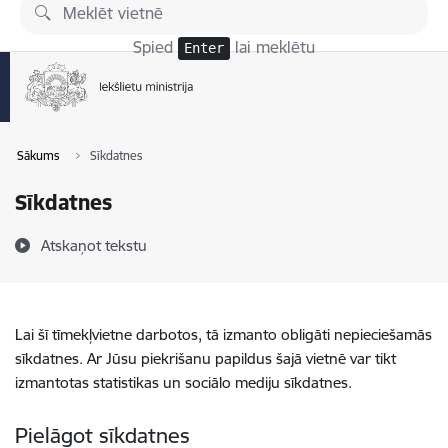
Pāriet uz lapas saturu
Spied
lai meklētu
Enter
Sākums
Sīkdatnes
Sīkdatnes
Atskaņot tekstu
Lai šī tīmekļvietne darbotos, tā izmanto obligāti nepieciešamās
sīkdatnes. Ar Jūsu piekrišanu papildus šajā vietnē var tikt
izmantotas statistikas un sociālo mediju sīkdatnes.
Pielāgot sīkdatnes