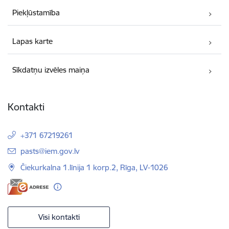
Piekļūstamība
Lapas karte
Sīkdatņu izvēles maiņa
Kontakti
+371 67219261
E-pasts:
pasts@iem.gov.lv
Čiekurkalna 1.līnija 1 korp.2, Rīga, LV-1026
Visi kontakti