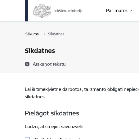
Pāriet uz lapas saturu
Par mums
Sākums
Sīkdatnes
Sīkdatnes
Atskaņot tekstu
Lai šī tīmekļvietne darbotos, tā izmanto obligāti nepiec
sīkdatnes.
Pielāgot sīkdatnes
Lūdzu, atzīmējiet savu izvēli: