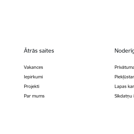
Kājene
Ātrās saites
Noderīg
Vakances
Privātuma
Iepirkumi
Piekļūsta
Projekti
Lapas kar
Par mums
Sīkdatņu 