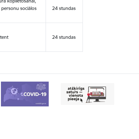
ura koplietošanai,
o personu sociālos
24 stundas
tent
24 stundas