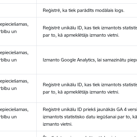
Reģistrē, ka tiek parādīts modālais logs.
nepieciešamas,
Reģistrē unikālu ID, kas tiek izmantots statist
arbību un
par to, kā apmeklētājs izmanto vietni.
nepieciešamas,
arbību un
Izmanto Google Analytics, lai samazinātu piep
nepieciešamas,
Reģistrē unikālu ID, kas tiek izmantots statist
arbību un
par to, kā apmeklētājs izmanto vietni.
nepieciešamas,
Reģistrē unikālu ID priekš jaunākās GA 4 versij
arbību un
izmantots statistisko datu iegūšanai par to, k
izmanto vietni.