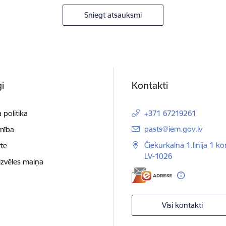
Sniegt atsauksmi
i
Kontakti
 politika
+371 67219261
E-pasts:
pasts@iem.gov.lv
mība
Čiekurkalna 1.līnija 1 ko
te
LV-1026
izvēles maiņa
Visi kontakti