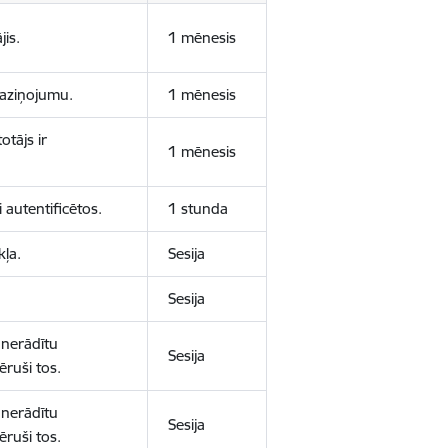
jis.
1 mēnesis
 paziņojumu.
1 mēnesis
otājs ir
1 mēnesis
 autentificētos.
1 stunda
kļa.
Sesija
Sesija
 nerādītu
Sesija
ēruši tos.
 nerādītu
Sesija
ēruši tos.