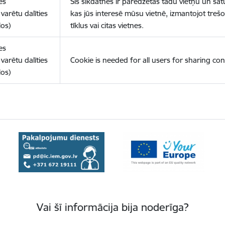
es
Šīs sīkdatnes ir paredzētas tādu vietņu un sat
varētu dalīties
kas jūs interesē mūsu vietnē, izmantojot treš
los)
tīklus vai citas vietnes.
es
varētu dalīties
Cookie is needed for all users for sharing con
los)
Vai šī informācija bija noderīga?