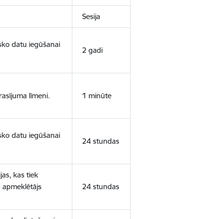
Sesija
isko datu iegūšanai
2 gadi
rasījuma līmeni.
1 minūte
isko datu iegūšanai
24 stundas
as, kas tiek
ā apmeklētājs
24 stundas