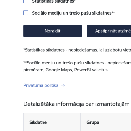
Statistikas sīkdatnes
*
Sociālo mediju un trešo pušu sīkdatnes
**
Noraidīt
Apstiprināt atzīmē
*
Statistikas sīkdatnes - nepieciešamas, lai uzlabotu v
**
Sociālo mediju un trešo pušu sīkdatnes - nepieciešamas
piemēram, Google Maps, PowerBI vai citus.
Privātuma politika
Detalizētāka informācija par izmantotajām
Sīkdatne
Grupa