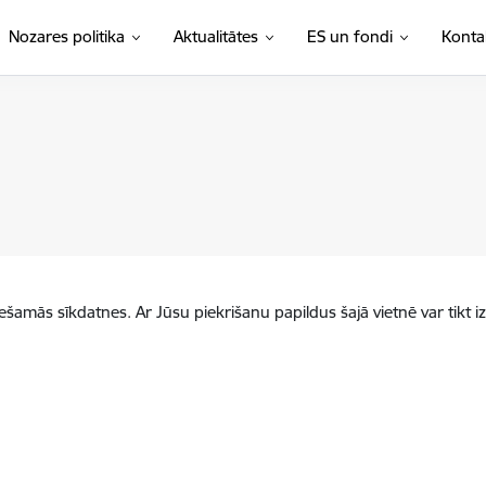
Nozares politika
Aktualitātes
ES un fondi
Konta
iešamās sīkdatnes. Ar Jūsu piekrišanu papildus šajā vietnē var tikt i