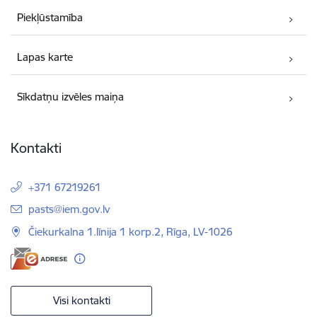
Piekļūstamība
Lapas karte
Sīkdatņu izvēles maiņa
Kontakti
+371 67219261
E-pasts:
pasts@iem.gov.lv
Čiekurkalna 1.līnija 1 korp.2, Rīga, LV-1026
Visi kontakti