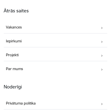
Kājene
Ātrās saites
Vakances
Iepirkumi
Projekti
Par mums
Noderīgi
Privātuma politika