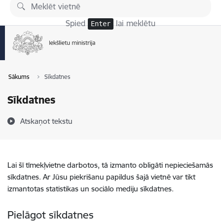
Pāriet uz lapas saturu
Spied
lai meklētu
Enter
Sākums
Sīkdatnes
Sīkdatnes
Atskaņot tekstu
Lai šī tīmekļvietne darbotos, tā izmanto obligāti nepieciešamās
sīkdatnes. Ar Jūsu piekrišanu papildus šajā vietnē var tikt
izmantotas statistikas un sociālo mediju sīkdatnes.
Pielāgot sīkdatnes