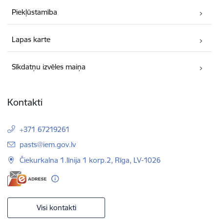
Piekļūstamība
Lapas karte
Sīkdatņu izvēles maiņa
Kontakti
+371 67219261
E-pasts:
pasts@iem.gov.lv
Čiekurkalna 1.līnija 1 korp.2, Rīga, LV-1026
Visi kontakti