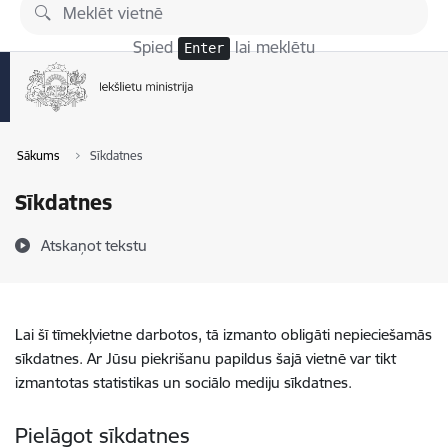
Pāriet uz lapas saturu
Spied
lai meklētu
Enter
Sākums
Sīkdatnes
Sīkdatnes
Atskaņot tekstu
Lai šī tīmekļvietne darbotos, tā izmanto obligāti nepieciešamās
sīkdatnes. Ar Jūsu piekrišanu papildus šajā vietnē var tikt
izmantotas statistikas un sociālo mediju sīkdatnes.
Pielāgot sīkdatnes