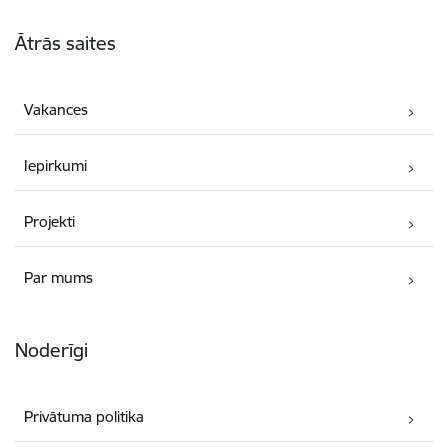
Kājene
Ātrās saites
Vakances
Iepirkumi
Projekti
Par mums
Noderīgi
Privātuma politika