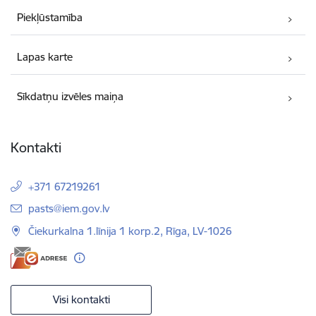
Piekļūstamība
Lapas karte
Sīkdatņu izvēles maiņa
Kontakti
+371 67219261
E-pasts:
pasts@iem.gov.lv
Čiekurkalna 1.līnija 1 korp.2, Rīga, LV-1026
Visi kontakti