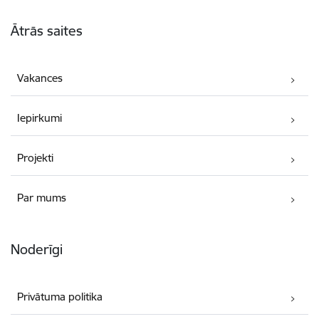
Kājene
Ātrās saites
Vakances
Iepirkumi
Projekti
Par mums
Noderīgi
Privātuma politika