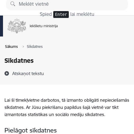
Pāriet uz lapas saturu
Spied
lai meklētu
Enter
Sākums
Sīkdatnes
Sīkdatnes
Atskaņot tekstu
Lai šī tīmekļvietne darbotos, tā izmanto obligāti nepieciešamās
sīkdatnes. Ar Jūsu piekrišanu papildus šajā vietnē var tikt
izmantotas statistikas un sociālo mediju sīkdatnes.
Pielāgot sīkdatnes