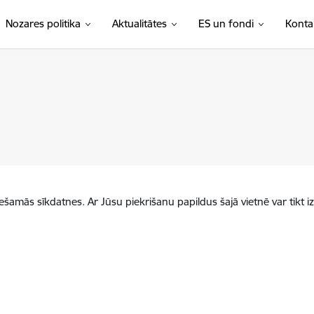
Nozares politika
Aktualitātes
ES un fondi
Konta
iešamās sīkdatnes. Ar Jūsu piekrišanu papildus šajā vietnē var tikt i