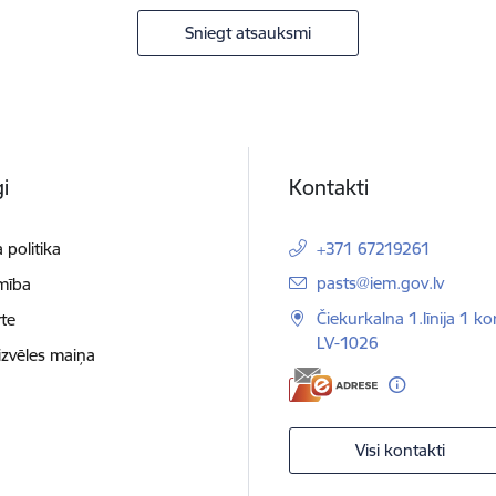
Sniegt atsauksmi
i
Kontakti
 politika
+371 67219261
E-pasts:
pasts@iem.gov.lv
mība
Čiekurkalna 1.līnija 1 ko
te
LV-1026
izvēles maiņa
Visi kontakti