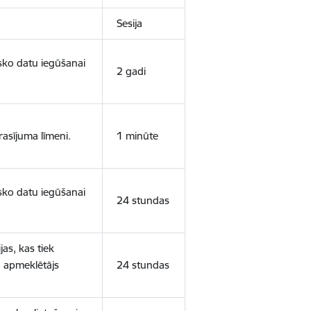
Sesija
isko datu iegūšanai
2 gadi
rasījuma līmeni.
1 minūte
isko datu iegūšanai
24 stundas
as, kas tiek
ā apmeklētājs
24 stundas