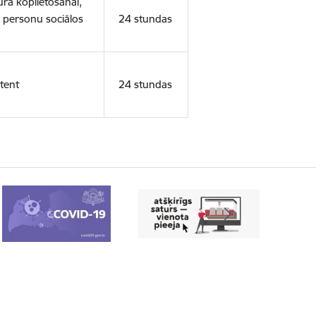
ura koplietošanai,
o personu sociālos
24 stundas
tent
24 stundas