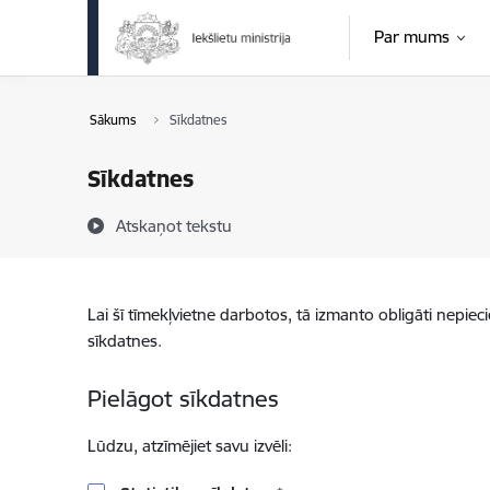
Pāriet uz lapas saturu
Par mums
Sākums
Sīkdatnes
Sīkdatnes
Atskaņot tekstu
Lai šī tīmekļvietne darbotos, tā izmanto obligāti nepiec
sīkdatnes.
Pielāgot sīkdatnes
Lūdzu, atzīmējiet savu izvēli: