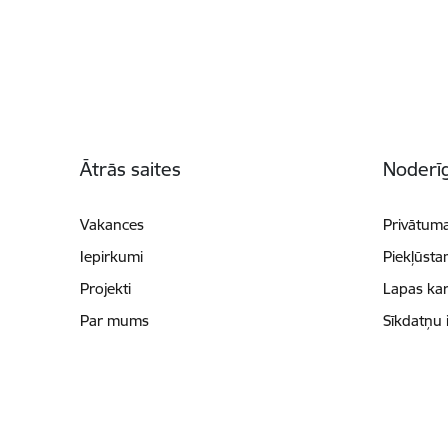
Kājene
Ātrās saites
Noderīg
Vakances
Privātuma
Iepirkumi
Piekļūsta
Projekti
Lapas kar
Par mums
Sīkdatņu 