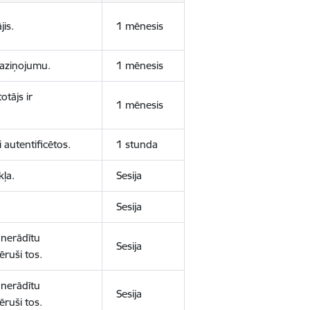
jis.
1 mēnesis
 paziņojumu.
1 mēnesis
otājs ir
1 mēnesis
 autentificētos.
1 stunda
kļa.
Sesija
Sesija
 nerādītu
Sesija
ēruši tos.
 nerādītu
Sesija
ēruši tos.