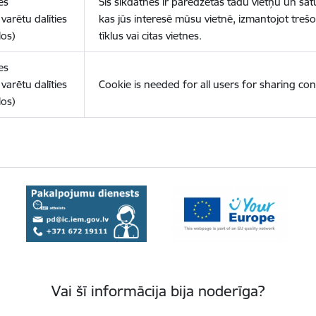
es
Šīs sīkdatnes ir paredzētas tādu vietņu un sat
varētu dalīties
kas jūs interesē mūsu vietnē, izmantojot treš
los)
tīklus vai citas vietnes.
es
varētu dalīties
Cookie is needed for all users for sharing con
los)
Vai šī informācija bija noderīga?