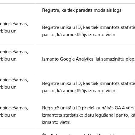
Reģistrē, ka tiek parādīts modālais logs.
nepieciešamas,
Reģistrē unikālu ID, kas tiek izmantots statist
arbību un
par to, kā apmeklētājs izmanto vietni.
nepieciešamas,
arbību un
Izmanto Google Analytics, lai samazinātu piep
nepieciešamas,
Reģistrē unikālu ID, kas tiek izmantots statist
arbību un
par to, kā apmeklētājs izmanto vietni.
nepieciešamas,
Reģistrē unikālu ID priekš jaunākās GA 4 versij
arbību un
izmantots statistisko datu iegūšanai par to, k
izmanto vietni.