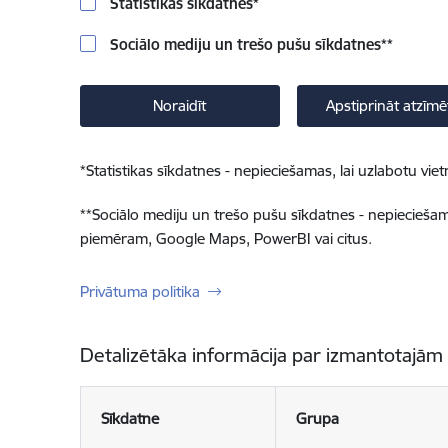
Statistikas sīkdatnes
*
Sociālo mediju un trešo pušu sīkdatnes
**
Noraidīt
Apstiprināt atzīmē
*
Statistikas sīkdatnes - nepieciešamas, lai uzlabotu v
**
Sociālo mediju un trešo pušu sīkdatnes - nepieciešamas
piemēram, Google Maps, PowerBI vai citus.
Privātuma politika
Detalizētāka informācija par izmantotajām
Sīkdatne
Grupa