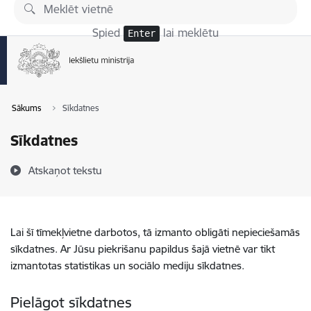
Pāriet uz lapas saturu
Spied
lai meklētu
Enter
Sākums
Sīkdatnes
Sīkdatnes
Atskaņot tekstu
Lai šī tīmekļvietne darbotos, tā izmanto obligāti nepieciešamās
sīkdatnes. Ar Jūsu piekrišanu papildus šajā vietnē var tikt
izmantotas statistikas un sociālo mediju sīkdatnes.
Pielāgot sīkdatnes