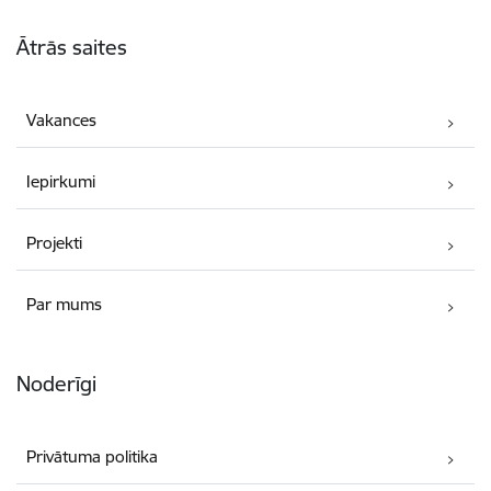
Kājene
Ātrās saites
Vakances
Iepirkumi
Projekti
Par mums
Noderīgi
Privātuma politika