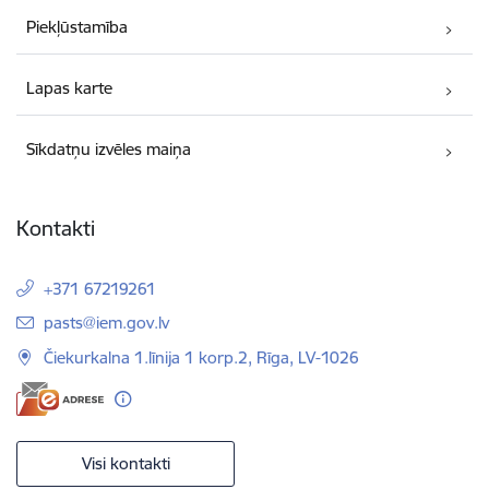
Piekļūstamība
Lapas karte
Sīkdatņu izvēles maiņa
Kontakti
+371 67219261
E-pasts:
pasts@iem.gov.lv
Čiekurkalna 1.līnija 1 korp.2, Rīga, LV-1026
Visi kontakti