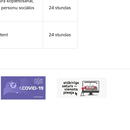
ura koplietošanai,
o personu sociālos
24 stundas
tent
24 stundas