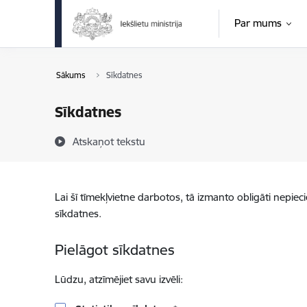
Pāriet uz lapas saturu
Par mums
Sākums
Sīkdatnes
Sīkdatnes
Atskaņot tekstu
Lai šī tīmekļvietne darbotos, tā izmanto obligāti nepiec
sīkdatnes.
Pielāgot sīkdatnes
Lūdzu, atzīmējiet savu izvēli: