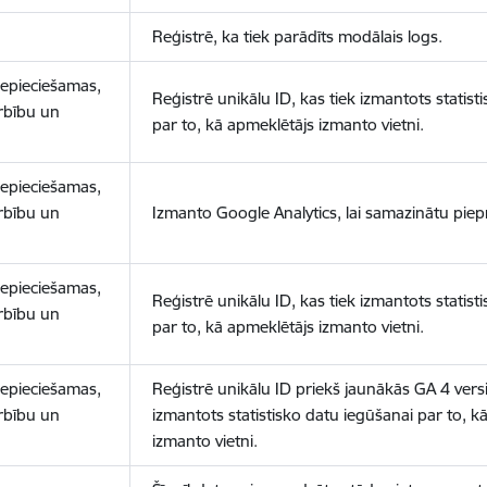
Reģistrē, ka tiek parādīts modālais logs.
nepieciešamas,
Reģistrē unikālu ID, kas tiek izmantots statist
arbību un
par to, kā apmeklētājs izmanto vietni.
nepieciešamas,
arbību un
Izmanto Google Analytics, lai samazinātu piep
nepieciešamas,
Reģistrē unikālu ID, kas tiek izmantots statist
arbību un
par to, kā apmeklētājs izmanto vietni.
nepieciešamas,
Reģistrē unikālu ID priekš jaunākās GA 4 versij
arbību un
izmantots statistisko datu iegūšanai par to, k
izmanto vietni.