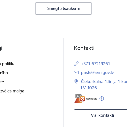
Sniegt atsauksmi
i
Kontakti
 politika
+371 67219261
E-pasts:
pasts@iem.gov.lv
mība
Čiekurkalna 1.līnija 1 ko
te
LV-1026
izvēles maiņa
Visi kontakti