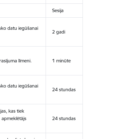
Sesija
isko datu iegūšanai
2 gadi
rasījuma līmeni.
1 minūte
isko datu iegūšanai
24 stundas
as, kas tiek
ā apmeklētājs
24 stundas