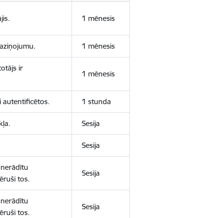
jis.
1 mēnesis
 paziņojumu.
1 mēnesis
otājs ir
1 mēnesis
 autentificētos.
1 stunda
kļa.
Sesija
Sesija
 nerādītu
Sesija
ēruši tos.
 nerādītu
Sesija
ēruši tos.