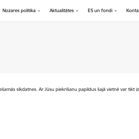
Nozares politika
Aktualitātes
ES un fondi
Konta
iešamās sīkdatnes. Ar Jūsu piekrišanu papildus šajā vietnē var tikt i