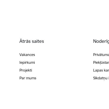
Kājene
Ātrās saites
Noderīg
Vakances
Privātuma
Iepirkumi
Piekļūsta
Projekti
Lapas kar
Par mums
Sīkdatņu 