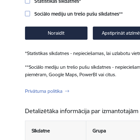
Statistikas sīkdatnes
*
Sociālo mediju un trešo pušu sīkdatnes
**
Noraidīt
Apstiprināt atzīmē
*
Statistikas sīkdatnes - nepieciešamas, lai uzlabotu v
**
Sociālo mediju un trešo pušu sīkdatnes - nepieciešamas
piemēram, Google Maps, PowerBI vai citus.
Privātuma politika
Detalizētāka informācija par izmantotajām
Sīkdatne
Grupa