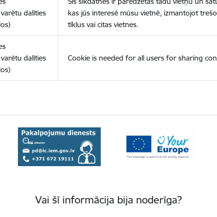
es
Šīs sīkdatnes ir paredzētas tādu vietņu un sat
varētu dalīties
kas jūs interesē mūsu vietnē, izmantojot treš
los)
tīklus vai citas vietnes.
es
varētu dalīties
Cookie is needed for all users for sharing con
los)
Vai šī informācija bija noderīga?