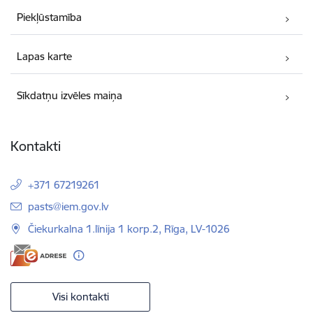
Piekļūstamība
Lapas karte
Sīkdatņu izvēles maiņa
Kontakti
+371 67219261
E-pasts:
pasts@iem.gov.lv
Čiekurkalna 1.līnija 1 korp.2, Rīga, LV-1026
Visi kontakti