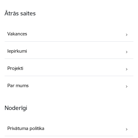
Kājene
Ātrās saites
Vakances
Iepirkumi
Projekti
Par mums
Noderīgi
Privātuma politika