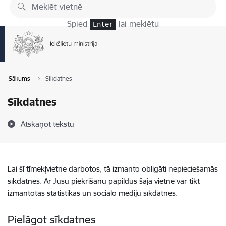
Pāriet uz lapas saturu
Spied
lai meklētu
Enter
Sākums
Sīkdatnes
Sīkdatnes
Atskaņot tekstu
Lai šī tīmekļvietne darbotos, tā izmanto obligāti nepieciešamās
sīkdatnes. Ar Jūsu piekrišanu papildus šajā vietnē var tikt
izmantotas statistikas un sociālo mediju sīkdatnes.
Pielāgot sīkdatnes