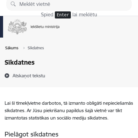
Pāriet uz lapas saturu
Spied
lai meklētu
Enter
Sākums
Sīkdatnes
Sīkdatnes
Atskaņot tekstu
Lai šī tīmekļvietne darbotos, tā izmanto obligāti nepieciešamās
sīkdatnes. Ar Jūsu piekrišanu papildus šajā vietnē var tikt
izmantotas statistikas un sociālo mediju sīkdatnes.
Pielāgot sīkdatnes