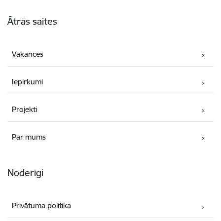
Kājene
Ātrās saites
Vakances
Iepirkumi
Projekti
Par mums
Noderīgi
Privātuma politika