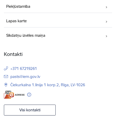
Piekļūstamība
Lapas karte
Sīkdatņu izvēles maiņa
Kontakti
+371 67219261
E-pasts:
pasts@iem.gov.lv
Čiekurkalna 1.līnija 1 korp.2, Rīga, LV-1026
Visi kontakti