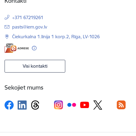
Kontakti
+371 67219261
E-pasts:
pasts@iem.gov.lv
Čiekurkalna 1.līnija 1 korp.2, Rīga, LV-1026
Visi kontakti
Sekojiet mums