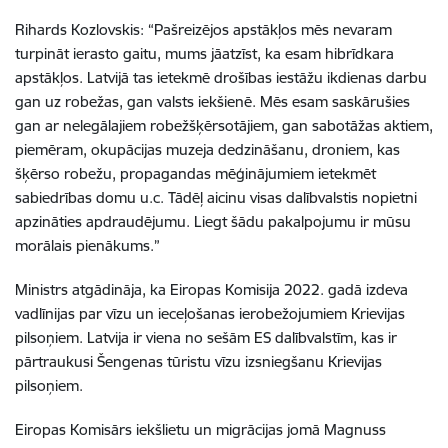
Rihards Kozlovskis: “Pašreizējos apstākļos mēs nevaram
turpināt ierasto gaitu, mums jāatzīst, ka esam hibrīdkara
apstākļos. Latvijā tas ietekmē drošības iestāžu ikdienas darbu
gan uz robežas, gan valsts iekšienē. Mēs esam saskārušies
gan ar nelegālajiem robežšķērsotājiem, gan sabotāžas aktiem,
piemēram, okupācijas muzeja dedzināšanu, droniem, kas
šķērso robežu, propagandas mēģinājumiem ietekmēt
sabiedrības domu u.c. Tādēļ aicinu visas dalībvalstis nopietni
apzināties apdraudējumu. Liegt šādu pakalpojumu ir mūsu
morālais pienākums.”
Ministrs atgādināja, ka Eiropas Komisija 2022. gadā izdeva
vadlīnijas par vīzu un ieceļošanas ierobežojumiem Krievijas
pilsoņiem. Latvija ir viena no sešām ES dalībvalstīm, kas ir
pārtraukusi Šengenas tūristu vīzu izsniegšanu Krievijas
pilsoņiem.
Eiropas Komisārs iekšlietu un migrācijas jomā Magnuss