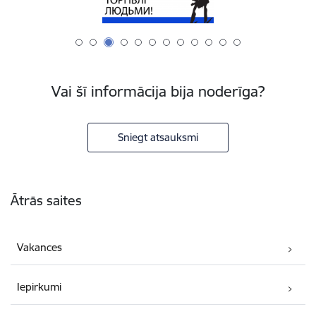
Vai šī informācija bija noderīga?
Sniegt atsauksmi
Kājene
Ātrās saites
Vakances
Iepirkumi