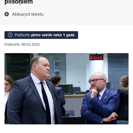
pilsoņiem
Atskaņot tekstu
Publicēts
pirms vairāk nekā 1 gada
Publicēts: 06.03.2025.