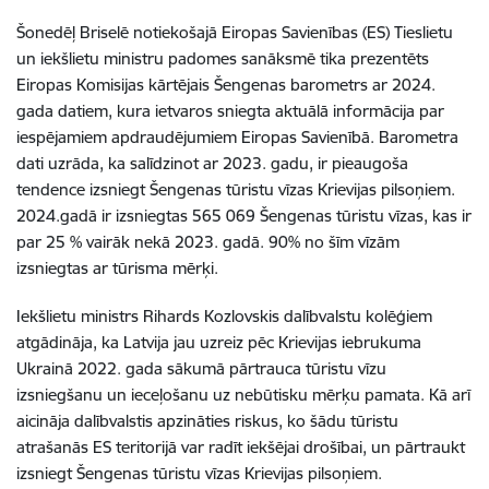
Šonedēļ Briselē notiekošajā Eiropas Savienības (ES) Tieslietu
un iekšlietu ministru padomes sanāksmē tika prezentēts
Eiropas Komisijas kārtējais Šengenas barometrs ar 2024.
gada datiem, kura ietvaros sniegta aktuālā informācija par
iespējamiem apdraudējumiem Eiropas Savienībā. Barometra
dati uzrāda, ka salīdzinot ar 2023. gadu, ir pieaugoša
tendence izsniegt Šengenas tūristu vīzas Krievijas pilsoņiem.
2024.gadā ir izsniegtas 565 069 Šengenas tūristu vīzas, kas ir
par 25 % vairāk nekā 2023. gadā. 90% no šīm vīzām
izsniegtas ar tūrisma mērķi.
Iekšlietu ministrs Rihards Kozlovskis dalībvalstu kolēģiem
atgādināja, ka Latvija jau uzreiz pēc Krievijas iebrukuma
Ukrainā 2022. gada sākumā pārtrauca tūristu vīzu
izsniegšanu un ieceļošanu uz nebūtisku mērķu pamata. Kā arī
aicināja dalībvalstis apzināties riskus, ko šādu tūristu
atrašanās ES teritorijā var radīt iekšējai drošībai, un pārtraukt
izsniegt Šengenas tūristu vīzas Krievijas pilsoņiem.