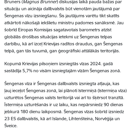
Bruners (
Magnus Brunner
) diskusijas laikā pauda bažas par
situāciju un aicināja dalībvalstis būt vienotām jautājumā par
Šengenas vīzu izsniegšanu. Šis jautājums varētu tikt skatīts
atkārtoti nākošajā iekšlietu ministru padomes sanāksmē. Jau
šobrīd Eiropas Komisijas sagatavotais barometrs atzīst
globālās drošības situācijas ietekmi uz Šengenas telpas
darbību, kā arī izceļ Krievijas radītos draudus, gan Šengenas
telpā, gan tās tuvumā, gan ģeogrāfiski attālākās teritorijās.
Kopumā Krievijas pilsoņiem izsniegtās vīzas 2024. gadā
sastādīja 5,7% no visām izsniegtajām vīzām Šengenas zonā.
Šengenas vīza ir Šengenas dalībvalsts izsniegta atļauja, kas
ļauj ieceļot Šengenas zonā, lai plānoti īstermiņā (īstermiņa vīza)
uzturētos Šengenas valsts teritorijā vai arī to šķērsot tranzītā.
Īstermiņa uzturēšanās ir uz laiku, kas nepārsniedz 90 dienas
jebkurā 180 dienu laikposmā. Šengenas vīzas šobrīd izsniedz
23 ES dalībvalstis, kā arī Islande, Lihtenšteina, Norvēģija un
Šveice.