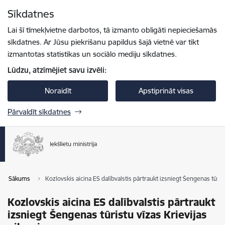
Pāriet uz lapas saturu
Sīkdatnes
Spied
lai meklētu
Enter
Lai šī tīmekļvietne darbotos, tā izmanto obligāti nepieciešamās
sīkdatnes. Ar Jūsu piekrišanu papildus šajā vietnē var tikt
izmantotas statistikas un sociālo mediju sīkdatnes.
Lūdzu, atzīmējiet savu izvēli:
Noraidīt
Apstiprināt visas
Pārvaldīt sīkdatnes
Sākums
Kozlovskis aicina ES dalībvalstis pārtraukt izsniegt Šengenas tūris
Kozlovskis aicina ES dalībvalstis pārtraukt
izsniegt Šengenas tūristu vīzas Krievijas