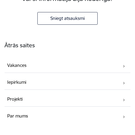
Sniegt atsauksmi
Kājene
Ātrās saites
Vakances
Iepirkumi
Projekti
Par mums