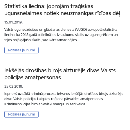
Statistika liecina: joprojām traģiskas
ugunsnelaimes notiek neuzmanīgas rīcības dēļ
15.01.2019.
Valsts ugunsdzēsības un glābšanas dienesta (VUGD) apkopotā statistika
liecina, ka 2018.gadā palielinājies izsaukumu skaits uz ugunsgrēkiem un
tajos bojā gājušo skaits, savukārt samazinājies…
Nozares jaunumi
Iekšējās drošības birojs aizturējis divas Valsts
policijas amatpersonas
25.02.2018.
Iepriekš uzsāktā kriminālprocesa ietvaros Iekšējās drošības birojs aizturējis
divas Valsts policijas Latgales reģiona pārvaldes amatpersonas -
Kriminālpolicijas biroja Sevišķi smagu un sērijveida…
Nozares jaunumi
Lapošana