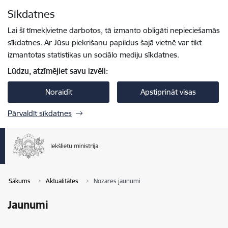
Pāriet uz lapas saturu
Sīkdatnes
Spied
lai meklētu
Enter
Lai šī tīmekļvietne darbotos, tā izmanto obligāti nepieciešamās
sīkdatnes. Ar Jūsu piekrišanu papildus šajā vietnē var tikt
izmantotas statistikas un sociālo mediju sīkdatnes.
Lūdzu, atzīmējiet savu izvēli:
Noraidīt
Apstiprināt visas
Pārvaldīt sīkdatnes
Sākums
Aktualitātes
Nozares jaunumi
Jaunumi