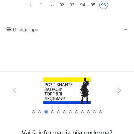
…
1
92
93
94
95
96
Lapa
Lapa
Lapa
Lapa
Pašreizējā lapa
Drukāt lapu
Vai šī informācija bija noderīga?