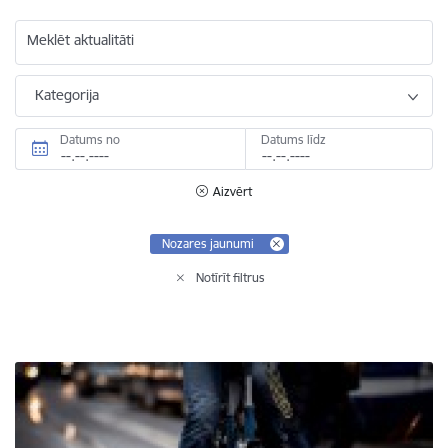
Meklēt aktualitāti
Kategorija
Datums no
Datums līdz
Aizvērt
Nozares jaunumi
Notīrīt filtrus