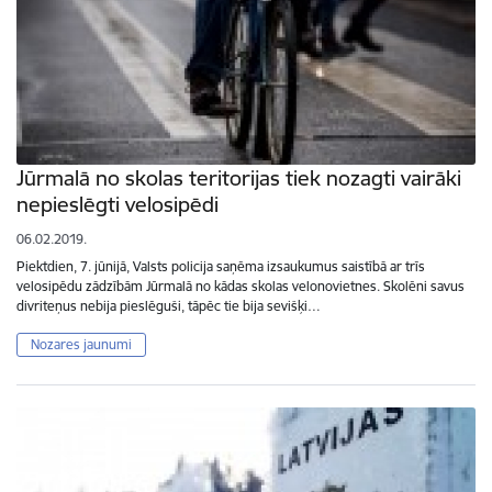
Jūrmalā no skolas teritorijas tiek nozagti vairāki
nepieslēgti velosipēdi
06.02.2019.
Piektdien, 7. jūnijā, Valsts policija saņēma izsaukumus saistībā ar trīs
velosipēdu zādzībām Jūrmalā no kādas skolas velonovietnes. Skolēni savus
divriteņus nebija pieslēguši, tāpēc tie bija sevišķi…
Nozares jaunumi