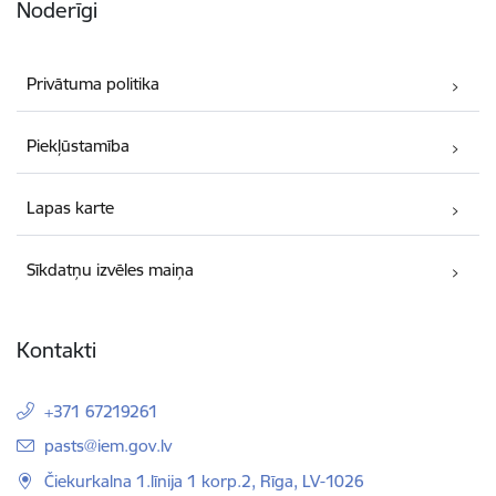
Noderīgi
Privātuma politika
Piekļūstamība
Lapas karte
Sīkdatņu izvēles maiņa
Kontakti
+371 67219261
E-pasts:
pasts@iem.gov.lv
Čiekurkalna 1.līnija 1 korp.2, Rīga, LV-1026