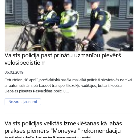
Valsts policija pastiprinātu uzmanību pievērš
velosipēdistiem
06.02.2019.
Ceturtdien, 18.aprīlī, profilaktiskā pasākuma laikā policisti pārvietojās ne tikai
ar automašīnām, pārbaudot transportlīdzekļu vadītājus, bet arī, kopā ar
Liepājas pilsētas Pašvaldības policiju…
Nozares jaunumi
Valsts policijas veiktās izmeklēšanas kā labās
prakses piemērs “Moneyval” rekomendāciju
izpildei: trīs kriminālprocesi virzīti