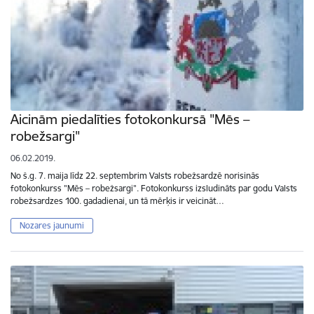
Aicinām piedalīties fotokonkursā "Mēs –
robežsargi"
06.02.2019.
No š.g. 7. maija līdz 22. septembrim Valsts robežsardzē norisinās
fotokonkurss "Mēs – robežsargi". Fotokonkurss izsludināts par godu Valsts
robežsardzes 100. gadadienai, un tā mērķis ir veicināt…
Nozares jaunumi