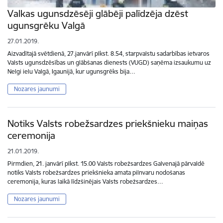
Valkas ugunsdzēsēji glābēji palīdzēja dzēst
ugunsgrēku Valgā
27.01.2019.
Aizvadītajā svētdienā, 27.janvārī plkst. 8.54, starpvalstu sadarbības ietvaros
Valsts ugunsdzēsības un glābšanas dienests (VUGD) saņēma izsaukumu uz
Nelgi ielu Valgā, Igaunijā, kur ugunsgrēks bija…
Nozares jaunumi
Notiks Valsts robežsardzes priekšnieku maiņas
ceremonija
21.01.2019.
Pirmdien, 21. janvārī plkst. 15.00 Valsts robežsardzes Galvenajā pārvaldē
notiks Valsts robežsardzes priekšnieka amata pilnvaru nodošanas
ceremonija, kuras laikā līdzšinējais Valsts robežsardzes…
Nozares jaunumi