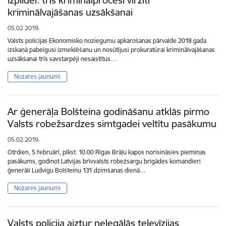
kriminālvajāšanas uzsākšanai
05.02.2019.
Valsts policijas Ekonomisko noziegumu apkarošanas pārvalde 2018.gada
izskaņā pabeigusi izmeklēšanu un nosūtījusi prokuratūrai kriminālvajāšanas
uzsākšanai trīs savstarpēji nesaistītus…
Nozares jaunumi
Ar ģenerāļa Bolšteina godināšanu atklās pirmo
Valsts robežsardzes simtgadei veltītu pasākumu
05.02.2019.
Otrdien, 5.februārī, plkst. 10.00 Rīgas Brāļu kapos norisināsies piemiņas
pasākums, godinot Latvijas brīvvalsts robežsargu brigādes komandieri
ģenerāli Ludvigu Bolšteinu 131.dzimšanas dienā…
Nozares jaunumi
Valsts policija aiztur nelegālās televīzijas