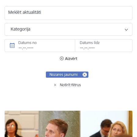
Meklēt aktualitāti
Kategorija
Datums no
Datums līdz
Aizvērt
Nozares jaunumi
Notīrīt filtrus