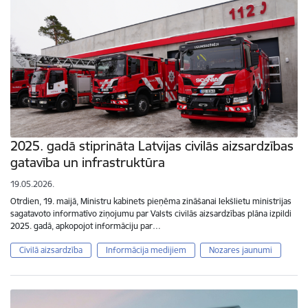
2025. gadā stiprināta Latvijas civilās aizsardzības
gatavība un infrastruktūra
19.05.2026.
Otrdien, 19. maijā, Ministru kabinets pieņēma zināšanai Iekšlietu ministrijas
sagatavoto informatīvo ziņojumu par Valsts civilās aizsardzības plāna izpildi
2025. gadā, apkopojot informāciju par…
Civilā aizsardzība
Informācija medijiem
Nozares jaunumi