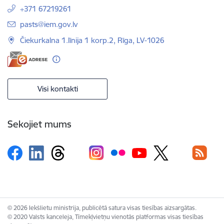
+371 67219261
E-pasts:
pasts@iem.gov.lv
Čiekurkalna 1.līnija 1 korp.2, Rīga, LV-1026
Visi kontakti
Sekojiet mums
© 2026 Iekšlietu ministrija, publicētā satura visas tiesības aizsargātas.
© 2020 Valsts kanceleja, Tīmekļvietņu vienotās platformas visas tiesības