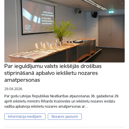
Par ieguldījumu valsts iekšējās drošības
stiprināšanā apbalvo iekšlietu nozares
amatpersonas
29.04.2026.
Par godu Latvijas Republikas Neatkarības atjaunošanas 36. gadadienai 29.
aprīlī iekšlietu ministrs Rihards Kozlovskis un iekšlietu nozares iestāžu
vadība apbalvoja iekšlietu nozares amatpersonas ar…
Informācija medijiem
Nozares jaunumi