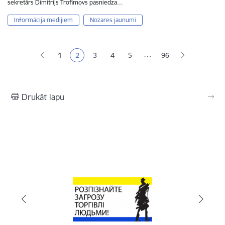
sekretārs Dimitrijs Trofimovs pasniedza…
Informācija medijiem
Nozares jaunumi
Lapošana
…
1
2
3
4
5
96
Lapa
Pašreizējā lapa
Lapa
Lapa
Lapa
Drukāt lapu