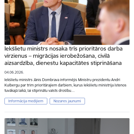
Iekšlietu ministrs nosaka trīs prioritāros darba
virzienus – migrācijas ierobežošana, civilā
aizsardzība, dienestu kapacitātes stiprināšana
04.06.2026.
Iekšlietu ministrs Jānis Dombrava informējis Ministru prezidentu Andri
Kulbergu par trim prioritārajiem darbiem, kurus Iekšlietu ministrija īstenos
tuvākajā laikā, lai stiprinātu valsts drošību…
Informācija medijiem
Nozares jaunumi