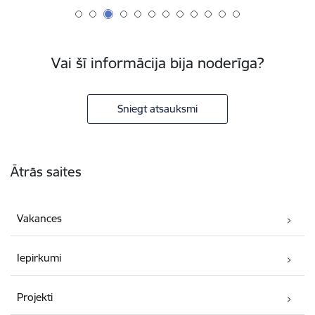
Vai šī informācija bija noderīga?
Sniegt atsauksmi
Kājene
Ātrās saites
Vakances
Iepirkumi
Projekti