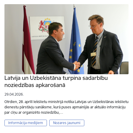
Latvija un Uzbekistāna turpina sadarbību
noziedzības apkarošanā
29.04.2026.
Otrdien, 28. aprīlī Iekšlietu ministrijā notika Latvijas un Uzbekistānas iekšlietu
dienestu pārstāvju sanāksme, kurā puses apmainījās ar aktuālo informāciju
par cīņu ar organizēto noziedzību,…
Informācija medijiem
Nozares jaunumi