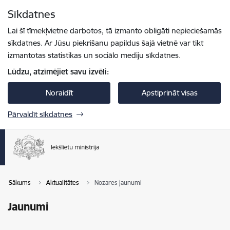
Pāriet uz lapas saturu
Sīkdatnes
Spied
lai meklētu
Enter
Lai šī tīmekļvietne darbotos, tā izmanto obligāti nepieciešamās
sīkdatnes. Ar Jūsu piekrišanu papildus šajā vietnē var tikt
izmantotas statistikas un sociālo mediju sīkdatnes.
Lūdzu, atzīmējiet savu izvēli:
Noraidīt
Apstiprināt visas
Pārvaldīt sīkdatnes
Sākums
Aktualitātes
Nozares jaunumi
Jaunumi