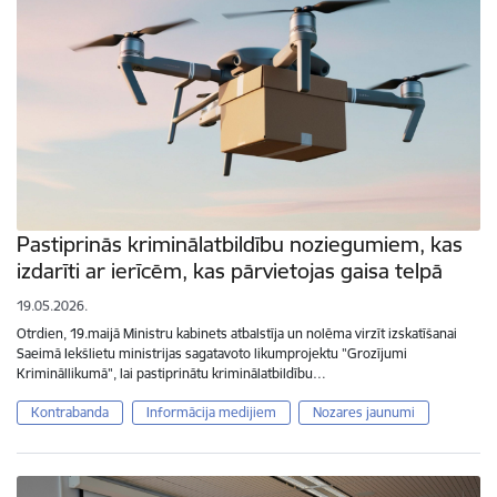
Pastiprinās kriminālatbildību noziegumiem, kas
izdarīti ar ierīcēm, kas pārvietojas gaisa telpā
19.05.2026.
Otrdien, 19.maijā Ministru kabinets atbalstīja un nolēma virzīt izskatīšanai
Saeimā Iekšlietu ministrijas sagatavoto likumprojektu "Grozījumi
Krimināllikumā", lai pastiprinātu kriminālatbildību…
Kontrabanda
Informācija medijiem
Nozares jaunumi