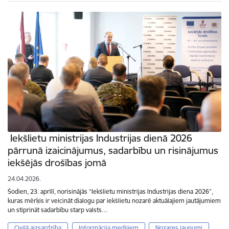
Iekšlietu ministrijas Industrijas dienā 2026
pārrunā izaicinājumus, sadarbību un risinājumus
iekšējās drošības jomā
24.04.2026.
Šodien, 23. aprīlī, norisinājās “Iekšlietu ministrijas Industrijas diena 2026”,
kuras mērķis ir veicināt dialogu par iekšlietu nozarē aktuālajiem jautājumiem
un stiprināt sadarbību starp valsts…
Civilā aizsardzība
Informācija medijiem
Nozares jaunumi