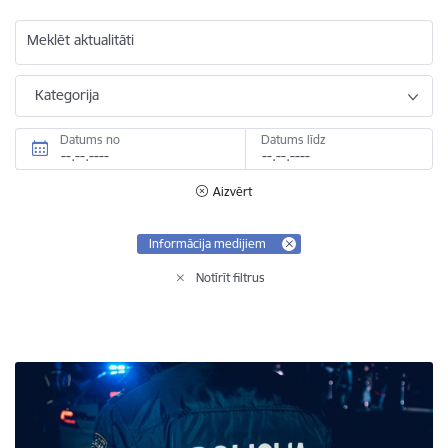
Meklēt aktualitāti
Kategorija
Datums no
Datums līdz
Aizvērt
Informācija medijiem
Notīrīt filtrus