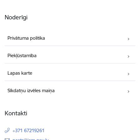
Noderīgi
Privātuma politika
Piekļūstamība
Lapas karte
Sīkdatņu izvēles maiņa
Kontakti
+371 67219261
E-pasts: