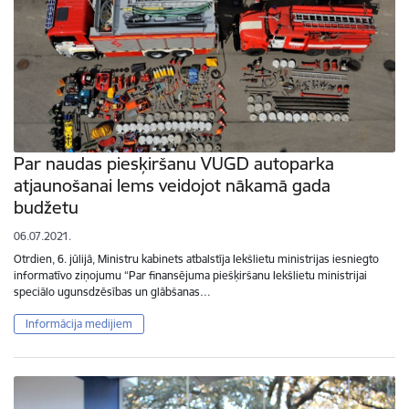
Par naudas piesķiršanu VUGD autoparka
atjaunošanai lems veidojot nākamā gada
budžetu
06.07.2021.
Otrdien, 6. jūlijā, Ministru kabinets atbalstīja Iekšlietu ministrijas iesniegto
informatīvo ziņojumu “Par finansējuma piešķiršanu Iekšlietu ministrijai
speciālo ugunsdzēsības un glābšanas…
Informācija medijiem