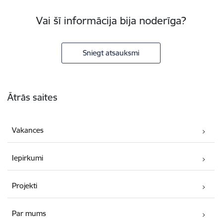
Vai šī informācija bija noderīga?
Sniegt atsauksmi
Kājene
Ātrās saites
Vakances
Iepirkumi
Projekti
Par mums