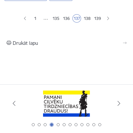
Lapošana
…
1
135
136
137
138
139
Lapa
Lapa
Pašreizējā lapa
Lapa
Lapa
Drukāt lapu