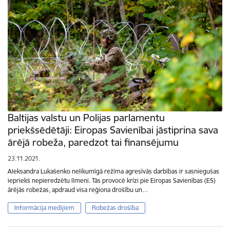
Baltijas valstu un Polijas parlamentu
priekšsēdētāji: Eiropas Savienībai jāstiprina sava
ārējā robeža, paredzot tai finansējumu
23.11.2021.
Aleksandra Lukašenko nelikumīgā režīma agresīvās darbības ir sasniegušas
iepriekš nepieredzētu līmeni. Tās provocē krīzi pie Eiropas Savienības (ES)
ārējās robežas, apdraud visa reģiona drošību un…
Informācija medijiem
Robežas drošība