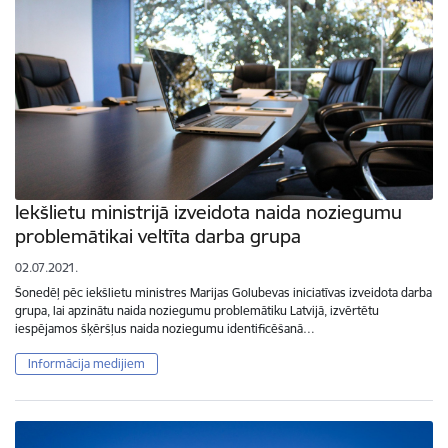
Iekšlietu ministrijā izveidota naida noziegumu
problemātikai veltīta darba grupa
02.07.2021.
Šonedēļ pēc iekšlietu ministres Marijas Golubevas iniciatīvas izveidota darba
grupa, lai apzinātu naida noziegumu problemātiku Latvijā, izvērtētu
iespējamos šķēršļus naida noziegumu identificēšanā…
Informācija medijiem