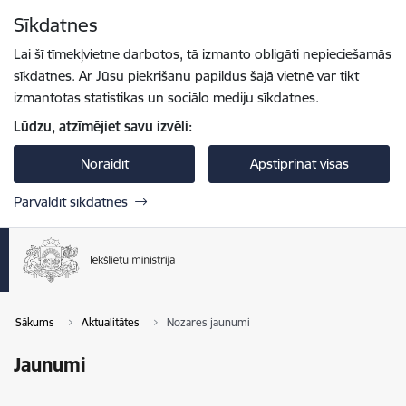
Pāriet uz lapas saturu
Sīkdatnes
Spied
lai meklētu
Enter
Lai šī tīmekļvietne darbotos, tā izmanto obligāti nepieciešamās
sīkdatnes. Ar Jūsu piekrišanu papildus šajā vietnē var tikt
izmantotas statistikas un sociālo mediju sīkdatnes.
Lūdzu, atzīmējiet savu izvēli:
Noraidīt
Apstiprināt visas
Pārvaldīt sīkdatnes
Sākums
Aktualitātes
Nozares jaunumi
Jaunumi