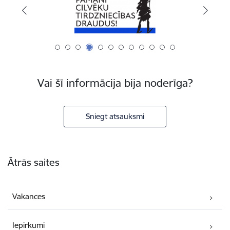
Vai šī informācija bija noderīga?
Sniegt atsauksmi
Kājene
Ātrās saites
Vakances
Iepirkumi