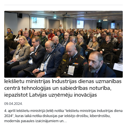
Iekšlietu ministrijas Industrijas dienas uzmanības
centrā tehnoloģijas un sabiedrības noturība,
iepazīstot Latvijas uzņēmēju inovācijas
09.04.2024.
4. aprīlī Iekšlietu ministrijā (IeM) notika “Iekšlietu ministrijas Industrijas diena
2024”, kuras laikā notika diskusijas par iekšējo drošību, kiberdrošību,
modernās pasaules izaicinājumiem un…