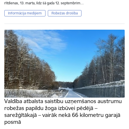
rītdienas, 13. marta, līdz šā gada 12. septembrim…
Informācija medijiem
Robežas drošība
Valdība atbalsta saistību uzņemšanos austrumu
robežas papildu žoga izbūvei pēdējā –
sarežģītākajā – vairāk nekā 66 kilometru garajā
posmā