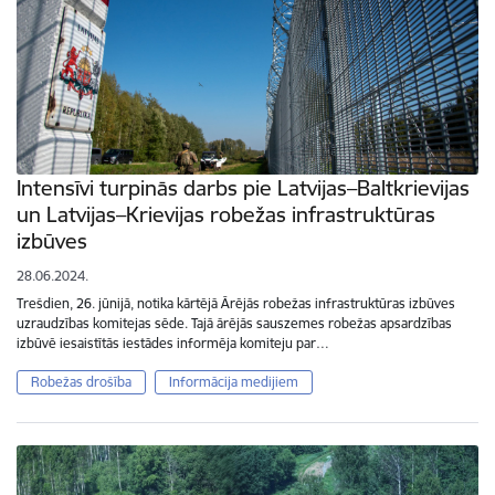
Intensīvi turpinās darbs pie Latvijas–Baltkrievijas
un Latvijas–Krievijas robežas infrastruktūras
izbūves
28.06.2024.
Trešdien, 26. jūnijā, notika kārtējā Ārējās robežas infrastruktūras izbūves
uzraudzības komitejas sēde. Tajā ārējās sauszemes robežas apsardzības
izbūvē iesaistītās iestādes informēja komiteju par…
Robežas drošība
Informācija medijiem