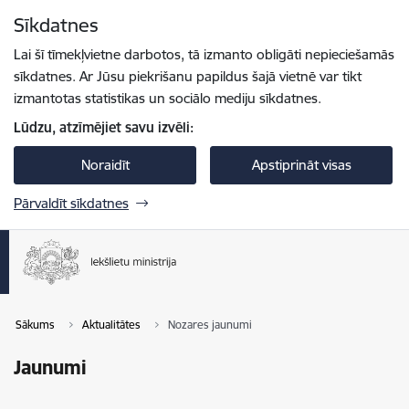
Pāriet uz lapas saturu
Sīkdatnes
Spied
lai meklētu
Enter
Lai šī tīmekļvietne darbotos, tā izmanto obligāti nepieciešamās
sīkdatnes. Ar Jūsu piekrišanu papildus šajā vietnē var tikt
izmantotas statistikas un sociālo mediju sīkdatnes.
Lūdzu, atzīmējiet savu izvēli:
Noraidīt
Apstiprināt visas
Pārvaldīt sīkdatnes
Sākums
Aktualitātes
Nozares jaunumi
Jaunumi