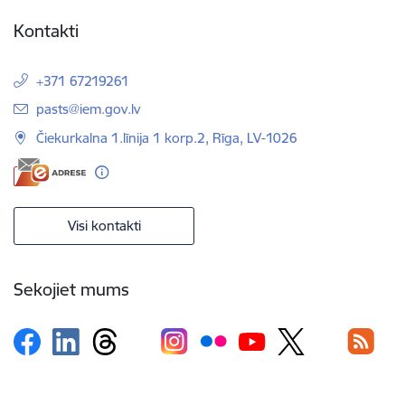
Kontakti
+371 67219261
E-pasts:
pasts@iem.gov.lv
Čiekurkalna 1.līnija 1 korp.2, Rīga, LV-1026
Visi kontakti
Sekojiet mums