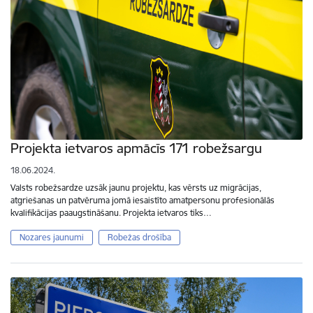
Projekta ietvaros apmācīs 171 robežsargu
18.06.2024.
Valsts robežsardze uzsāk jaunu projektu, kas vērsts uz migrācijas,
atgriešanas un patvēruma jomā iesaistīto amatpersonu profesionālās
kvalifikācijas paaugstināšanu. Projekta ietvaros tiks…
Nozares jaunumi
Robežas drošība