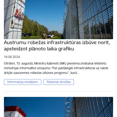
Austrumu robežas infrastruktūras izbūve norit,
apsteidzot plānoto laika grafiku
14.08.2024.
Otrdien, 13. augustā, Ministru kabinets (MK) pieņēma zināšanai Iekšlietu
ministrijas informatīvo ziņojumu “Par pastāvīgās infrastruktūras uz valsts
ārējās sauszemes robežas izbūves progresu”, kurā…
Informācija medijiem
Robežas drošība