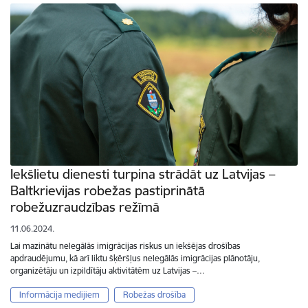
Iekšlietu dienesti turpina strādāt uz Latvijas –
Baltkrievijas robežas pastiprinātā
robežuzraudzības režīmā
11.06.2024.
Lai mazinātu nelegālās imigrācijas riskus un iekšējas drošības
apdraudējumu, kā arī liktu šķēršļus nelegālās imigrācijas plānotāju,
organizētāju un izpildītāju aktivitātēm uz Latvijas –…
Informācija medijiem
Robežas drošība