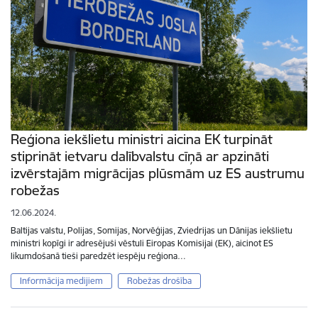
Reģiona iekšlietu ministri aicina EK turpināt
stiprināt ietvaru dalībvalstu cīņā ar apzināti
izvērstajām migrācijas plūsmām uz ES austrumu
robežas
12.06.2024.
Baltijas valstu, Polijas, Somijas, Norvēģijas, Zviedrijas un Dānijas iekšlietu
ministri kopīgi ir adresējuši vēstuli Eiropas Komisijai (EK), aicinot ES
likumdošanā tieši paredzēt iespēju reģiona…
Informācija medijiem
Robežas drošība