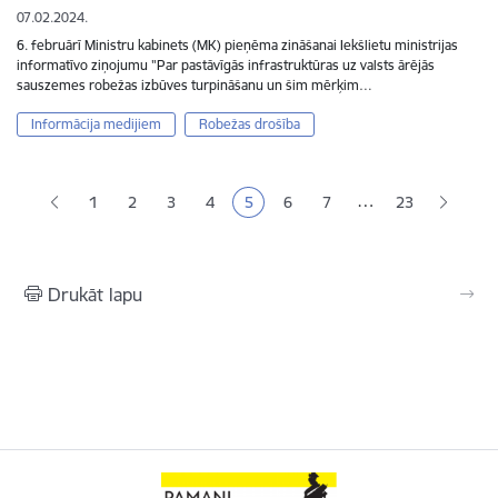
07.02.2024.
6. februārī Ministru kabinets (MK) pieņēma zināšanai Iekšlietu ministrijas
informatīvo ziņojumu "Par pastāvīgās infrastruktūras uz valsts ārējās
sauszemes robežas izbūves turpināšanu un šim mērķim…
Informācija medijiem
Robežas drošība
Lapošana
…
1
2
3
4
5
6
7
23
Lapa
Lapa
Lapa
Pašreizējā lapa
Lapa
Lapa
Drukāt lapu