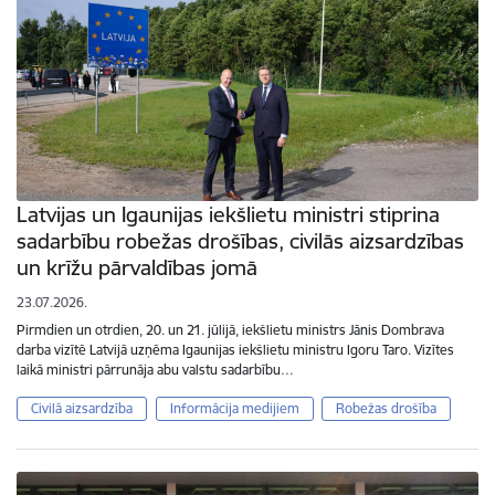
Latvijas un Igaunijas iekšlietu ministri stiprina
sadarbību robežas drošības, civilās aizsardzības
un krīžu pārvaldības jomā
23.07.2026.
Pirmdien un otrdien, 20. un 21. jūlijā, iekšlietu ministrs Jānis Dombrava
darba vizītē Latvijā uzņēma Igaunijas iekšlietu ministru Igoru Taro. Vizītes
laikā ministri pārrunāja abu valstu sadarbību…
Civilā aizsardzība
Informācija medijiem
Robežas drošība