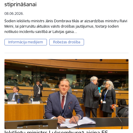
stiprināšanai
08.06.2026.
Šodien iekšlietu ministrs Jānis Dombrava tikās ar aizsardzības ministru Raivi
Melni, lai pārrunātu aktuālos valsts drošības jautājumus, tostarp šodien
notikušo incidentu saistībā ar Latvijas gaisa…
Informācija medijiem
Robežas drošība
Iekšlietu ministrs Luksemburgā aicina ES