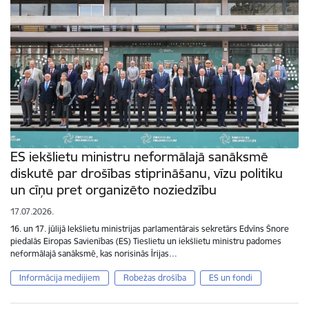
ES iekšlietu ministru neformālajā sanāksmē
diskutē par drošības stiprināšanu, vīzu politiku
un cīņu pret organizēto noziedzību
17.07.2026.
16. un 17. jūlijā Iekšlietu ministrijas parlamentārais sekretārs Edvīns Šnore
piedalās Eiropas Savienības (ES) Tieslietu un iekšlietu ministru padomes
neformālajā sanāksmē, kas norisinās Īrijas…
Informācija medijiem
Robežas drošība
ES un fondi