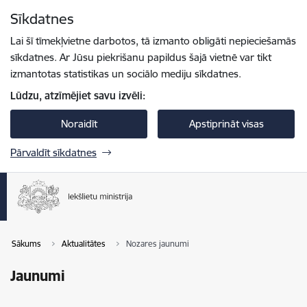
Pāriet uz lapas saturu
Sīkdatnes
Spied
lai meklētu
Enter
Lai šī tīmekļvietne darbotos, tā izmanto obligāti nepieciešamās
sīkdatnes. Ar Jūsu piekrišanu papildus šajā vietnē var tikt
izmantotas statistikas un sociālo mediju sīkdatnes.
Lūdzu, atzīmējiet savu izvēli:
Noraidīt
Apstiprināt visas
Pārvaldīt sīkdatnes
Sākums
Aktualitātes
Nozares jaunumi
Jaunumi