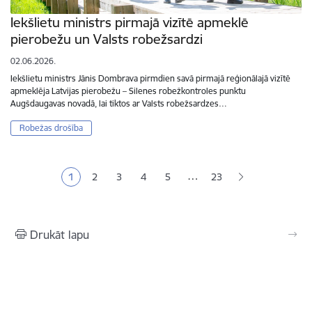
Iekšlietu ministrs pirmajā vizītē apmeklē
pierobežu un Valsts robežsardzi
02.06.2026.
Iekšlietu ministrs Jānis Dombrava pirmdien savā pirmajā reģionālajā vizītē
apmeklēja Latvijas pierobežu – Silenes robežkontroles punktu
Augšdaugavas novadā, lai tiktos ar Valsts robežsardzes…
Robežas drošība
Lapošana
…
1
2
3
4
5
23
Pašreizējā lapa
Lapa
Lapa
Lapa
Lapa
Drukāt lapu