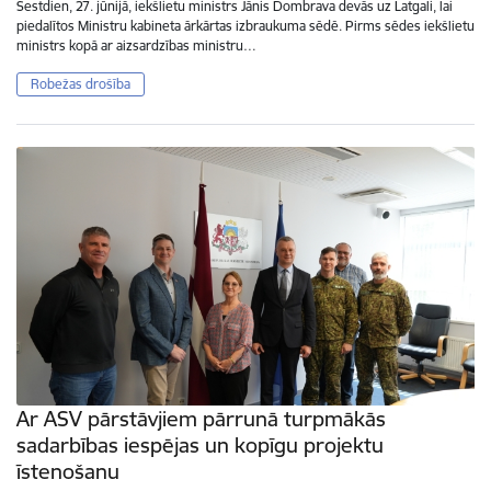
Sestdien, 27. jūnijā, iekšlietu ministrs Jānis Dombrava devās uz Latgali, lai
piedalītos Ministru kabineta ārkārtas izbraukuma sēdē. Pirms sēdes iekšlietu
ministrs kopā ar aizsardzības ministru…
Robežas drošība
Ar ASV pārstāvjiem pārrunā turpmākās
sadarbības iespējas un kopīgu projektu
īstenošanu