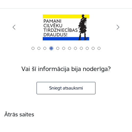
Vai šī informācija bija noderīga?
Sniegt atsauksmi
Kājene
Ātrās saites