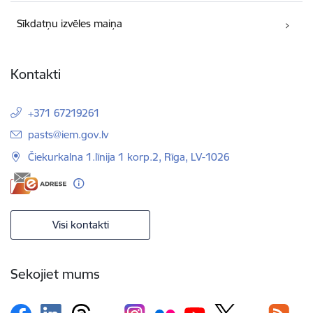
Sīkdatņu izvēles maiņa
Kontakti
+371 67219261
E-pasts:
pasts@iem.gov.lv
Čiekurkalna 1.līnija 1 korp.2, Rīga, LV-1026
Visi kontakti
Sekojiet mums