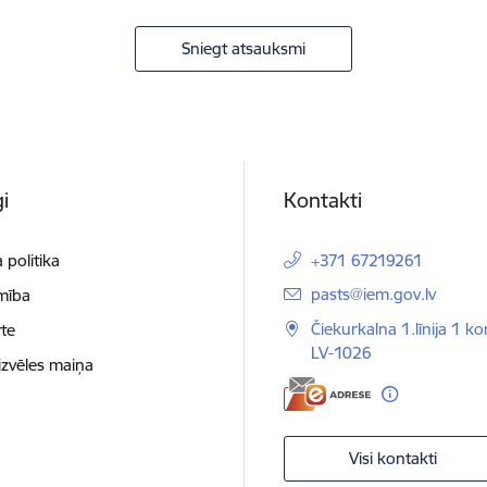
Sniegt atsauksmi
i
Kontakti
 politika
+371 67219261
E-pasts:
pasts@iem.gov.lv
mība
Čiekurkalna 1.līnija 1 ko
te
LV-1026
izvēles maiņa
Visi kontakti