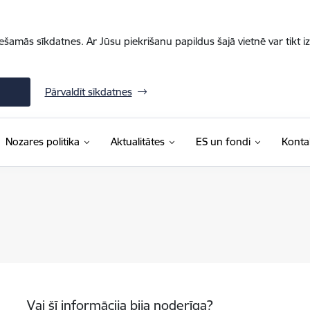
iešamās sīkdatnes. Ar Jūsu piekrišanu papildus šajā vietnē var tikt i
Pārvaldīt sīkdatnes
Nozares politika
Aktualitātes
ES un fondi
Konta
Vai šī informācija bija noderīga?