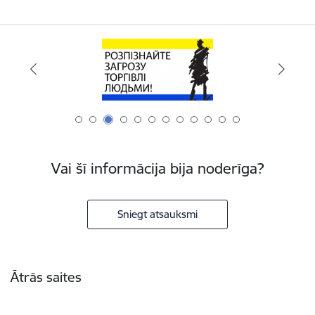
Vai šī informācija bija noderīga?
Sniegt atsauksmi
Kājene
Ātrās saites