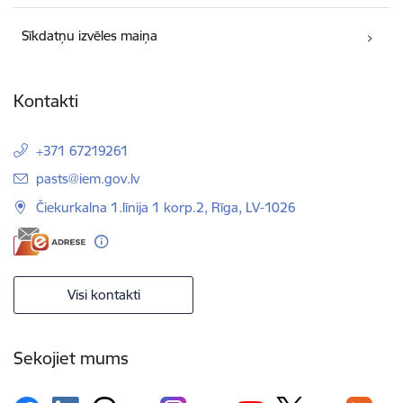
Sīkdatņu izvēles maiņa
Kontakti
+371 67219261
E-pasts:
pasts@iem.gov.lv
Čiekurkalna 1.līnija 1 korp.2, Rīga, LV-1026
Visi kontakti
Sekojiet mums