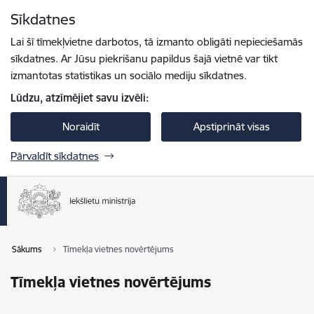
Pāriet uz lapas saturu
Sīkdatnes
Spied
lai meklētu
Enter
Lai šī tīmekļvietne darbotos, tā izmanto obligāti nepieciešamās
sīkdatnes. Ar Jūsu piekrišanu papildus šajā vietnē var tikt
izmantotas statistikas un sociālo mediju sīkdatnes.
Lūdzu, atzīmējiet savu izvēli:
Noraidīt
Apstiprināt visas
Pārvaldīt sīkdatnes
Sākums
Tīmekļa vietnes novērtējums
Tīmekļa vietnes novērtējums