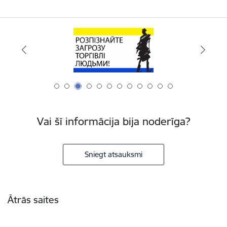
Vai šī informācija bija noderīga?
Sniegt atsauksmi
Kājene
Ātrās saites