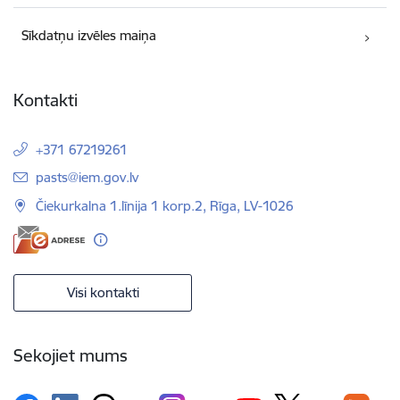
Sīkdatņu izvēles maiņa
Kontakti
+371 67219261
E-pasts:
pasts@iem.gov.lv
Čiekurkalna 1.līnija 1 korp.2, Rīga, LV-1026
Visi kontakti
Sekojiet mums