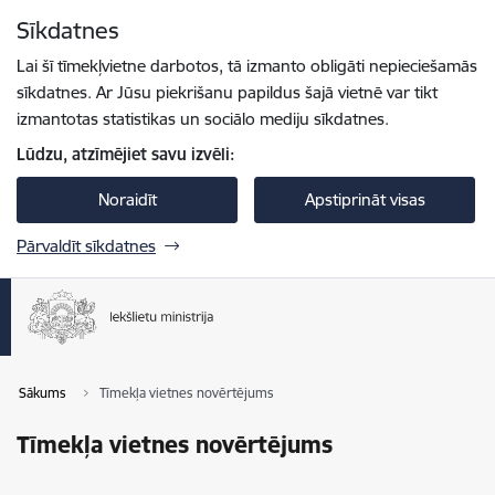
Pāriet uz lapas saturu
Sīkdatnes
Spied
lai meklētu
Enter
Lai šī tīmekļvietne darbotos, tā izmanto obligāti nepieciešamās
sīkdatnes. Ar Jūsu piekrišanu papildus šajā vietnē var tikt
izmantotas statistikas un sociālo mediju sīkdatnes.
Lūdzu, atzīmējiet savu izvēli:
Noraidīt
Apstiprināt visas
Pārvaldīt sīkdatnes
Sākums
Tīmekļa vietnes novērtējums
Tīmekļa vietnes novērtējums