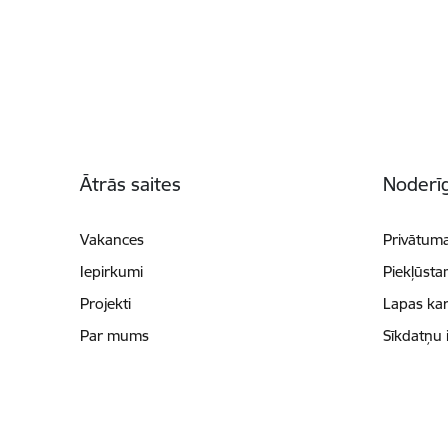
Kājene
Ātrās saites
Noderīg
Vakances
Privātuma
Iepirkumi
Piekļūsta
Projekti
Lapas kar
Par mums
Sīkdatņu 