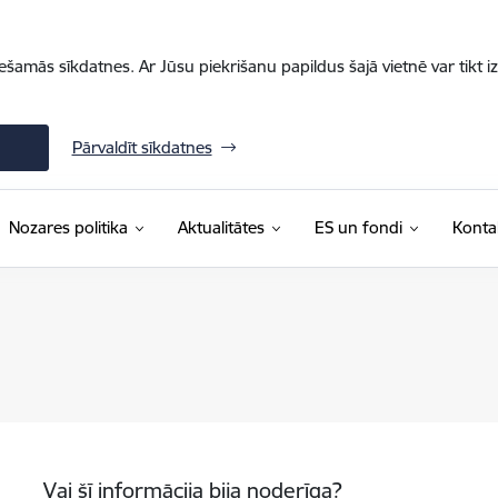
iešamās sīkdatnes. Ar Jūsu piekrišanu papildus šajā vietnē var tikt i
Pārvaldīt sīkdatnes
Nozares politika
Aktualitātes
ES un fondi
Konta
Vai šī informācija bija noderīga?