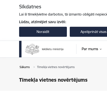
Pāriet uz lapas saturu
Sīkdatnes
Lai šī tīmekļvietne darbotos, tā izmanto obligāti nepiec
Lūdzu, atzīmējiet savu izvēli:
Noraidīt
Apstiprināt visas
Par mums
Sākums
Tīmekļa vietnes novērtējums
Tīmekļa vietnes novērtējums