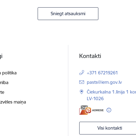
Sniegt atsauksmi
i
Kontakti
 politika
+371 67219261
E-pasts:
pasts@iem.gov.lv
mība
Čiekurkalna 1.līnija 1 ko
te
LV-1026
izvēles maiņa
Visi kontakti