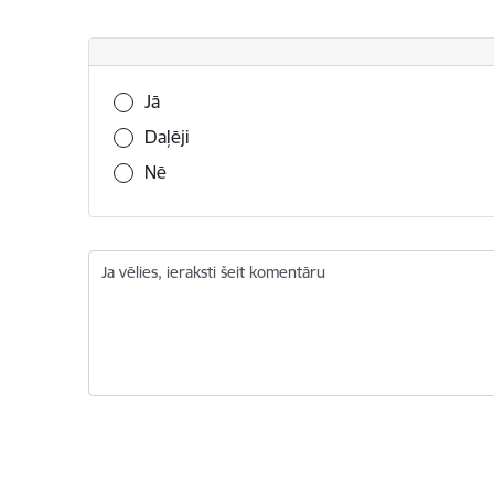
Vai šī informācija bija noderīga?
Jā
Daļēji
Nē
Ja vēlies, ieraksti šeit komentāru