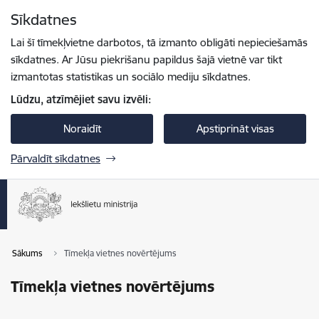
Pāriet uz lapas saturu
Sīkdatnes
Spied
lai meklētu
Enter
Lai šī tīmekļvietne darbotos, tā izmanto obligāti nepieciešamās
sīkdatnes. Ar Jūsu piekrišanu papildus šajā vietnē var tikt
izmantotas statistikas un sociālo mediju sīkdatnes.
Lūdzu, atzīmējiet savu izvēli:
Noraidīt
Apstiprināt visas
Pārvaldīt sīkdatnes
Sākums
Tīmekļa vietnes novērtējums
Tīmekļa vietnes novērtējums