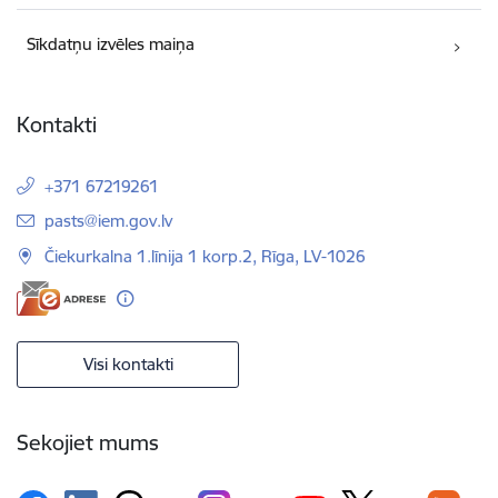
Sīkdatņu izvēles maiņa
Kontakti
+371 67219261
E-pasts:
pasts@iem.gov.lv
Čiekurkalna 1.līnija 1 korp.2, Rīga, LV-1026
Visi kontakti
Sekojiet mums