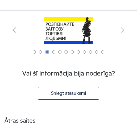
Vai šī informācija bija noderīga?
Sniegt atsauksmi
Kājene
Ātrās saites