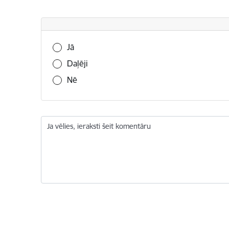
Vai šī informācija bija noderīga?
Jā
Daļēji
Nē
Ja vēlies, ieraksti šeit komentāru