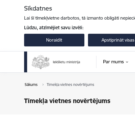
Pāriet uz lapas saturu
Sīkdatnes
Lai šī tīmekļvietne darbotos, tā izmanto obligāti nepiec
Lūdzu, atzīmējiet savu izvēli:
Noraidīt
Apstiprināt visas
Par mums
Sākums
Tīmekļa vietnes novērtējums
Tīmekļa vietnes novērtējums