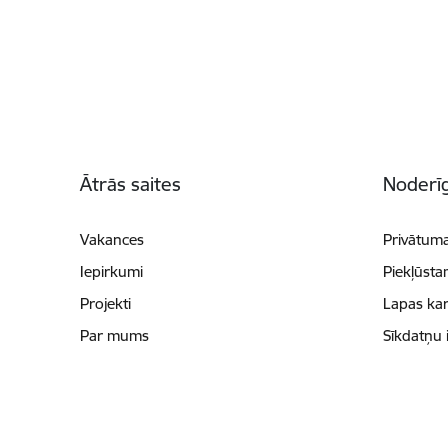
Kājene
Ātrās saites
Noderīg
Vakances
Privātuma
Iepirkumi
Piekļūsta
Projekti
Lapas kar
Par mums
Sīkdatņu 