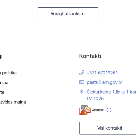
Sniegt atsauksmi
i
Kontakti
 politika
+371 67219261
E-pasts:
pasts@iem.gov.lv
mība
Čiekurkalna 1.līnija 1 ko
te
LV-1026
izvēles maiņa
Visi kontakti