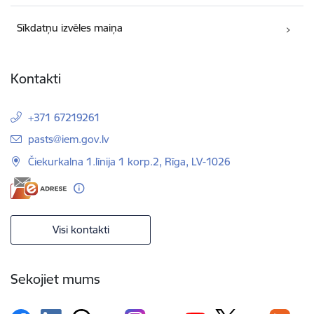
Sīkdatņu izvēles maiņa
Kontakti
+371 67219261
E-pasts:
pasts@iem.gov.lv
Čiekurkalna 1.līnija 1 korp.2, Rīga, LV-1026
Visi kontakti
Sekojiet mums