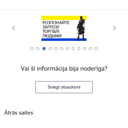
Vai šī informācija bija noderīga?
Sniegt atsauksmi
Kājene
Ātrās saites