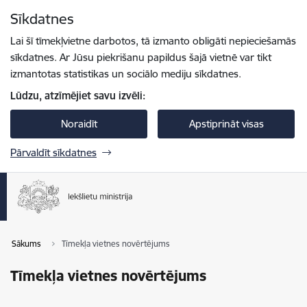
Pāriet uz lapas saturu
Sīkdatnes
Spied
lai meklētu
Enter
Lai šī tīmekļvietne darbotos, tā izmanto obligāti nepieciešamās
sīkdatnes. Ar Jūsu piekrišanu papildus šajā vietnē var tikt
izmantotas statistikas un sociālo mediju sīkdatnes.
Lūdzu, atzīmējiet savu izvēli:
Noraidīt
Apstiprināt visas
Pārvaldīt sīkdatnes
Sākums
Tīmekļa vietnes novērtējums
Tīmekļa vietnes novērtējums