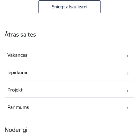
Sniegt atsauksmi
Kājene
Ātrās saites
Vakances
Iepirkumi
Projekti
Par mums
Noderīgi