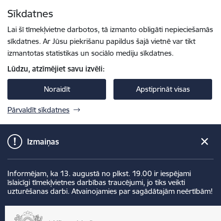
Pāriet uz lapas saturu
Sīkdatnes
Spied
lai meklētu
Enter
Lai šī tīmekļvietne darbotos, tā izmanto obligāti nepieciešamās
sīkdatnes. Ar Jūsu piekrišanu papildus šajā vietnē var tikt
izmantotas statistikas un sociālo mediju sīkdatnes.
Lūdzu, atzīmējiet savu izvēli:
Noraidīt
Apstiprināt visas
Pārvaldīt sīkdatnes
Izmaiņas
Informējam, ka 13. augustā no plkst. 19.00 ir iespējami
īslaicīgi tīmekļvietnes darbības traucējumi, jo tiks veikti
uzturēšanas darbi. Atvainojamies par sagādātajām neērtībām!