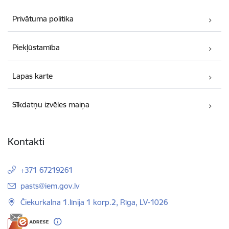
Privātuma politika
Piekļūstamība
Lapas karte
Sīkdatņu izvēles maiņa
Kontakti
+371 67219261
E-pasts:
pasts@iem.gov.lv
Čiekurkalna 1.līnija 1 korp.2, Rīga, LV-1026