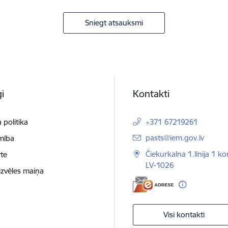
Sniegt atsauksmi
i
Kontakti
 politika
+371 67219261
E-pasts:
pasts@iem.gov.lv
mība
Čiekurkalna 1.līnija 1 ko
te
LV-1026
izvēles maiņa
Visi kontakti