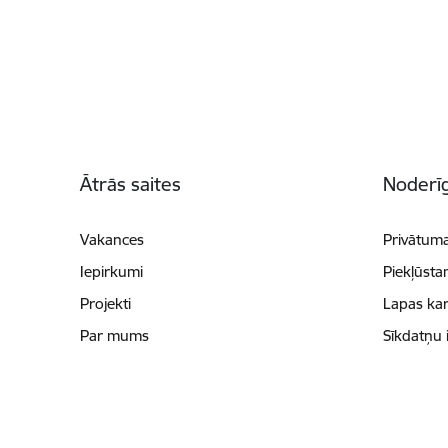
Kājene
Ātrās saites
Noderīg
Vakances
Privātuma
Iepirkumi
Piekļūsta
Projekti
Lapas kar
Par mums
Sīkdatņu 