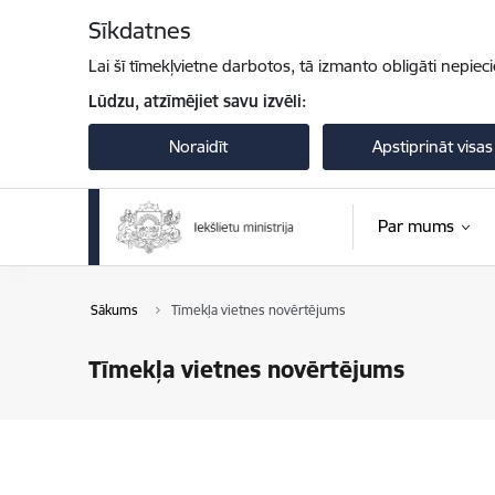
Pāriet uz lapas saturu
Sīkdatnes
Lai šī tīmekļvietne darbotos, tā izmanto obligāti nepiec
Lūdzu, atzīmējiet savu izvēli:
Noraidīt
Apstiprināt visas
Par mums
Sākums
Tīmekļa vietnes novērtējums
Tīmekļa vietnes novērtējums