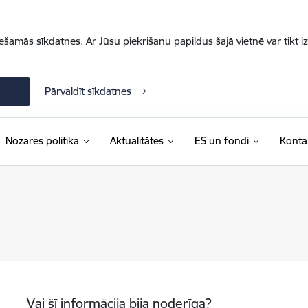
iešamās sīkdatnes. Ar Jūsu piekrišanu papildus šajā vietnē var tikt i
Pārvaldīt sīkdatnes
Nozares politika
Aktualitātes
ES un fondi
Konta
Vai šī informācija bija noderīga?