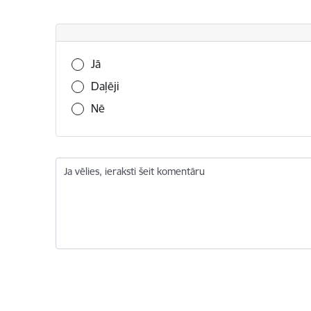
Vai šī informācija bija noderīga?
Jā
Daļēji
Nē
Ja vēlies, ieraksti šeit komentāru