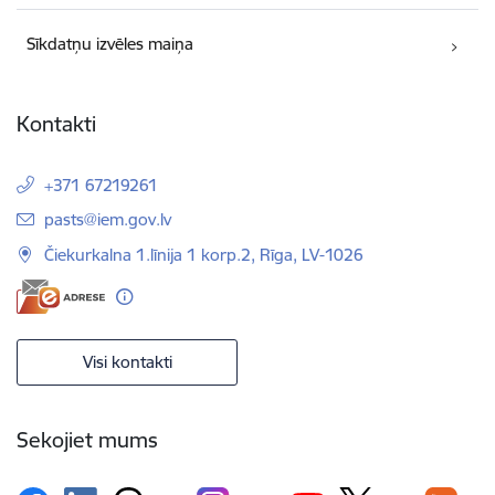
Sīkdatņu izvēles maiņa
Kontakti
+371 67219261
E-pasts:
pasts@iem.gov.lv
Čiekurkalna 1.līnija 1 korp.2, Rīga, LV-1026
Visi kontakti
Sekojiet mums