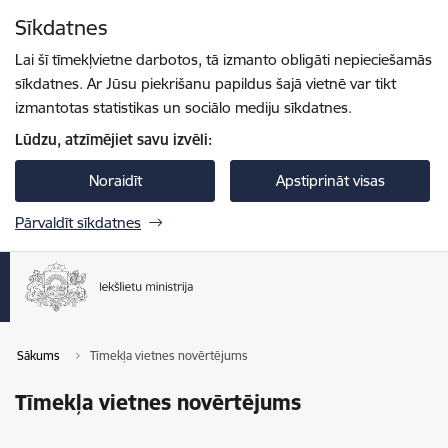
Pāriet uz lapas saturu
Sīkdatnes
Spied
lai meklētu
Enter
Lai šī tīmekļvietne darbotos, tā izmanto obligāti nepieciešamās
sīkdatnes. Ar Jūsu piekrišanu papildus šajā vietnē var tikt
izmantotas statistikas un sociālo mediju sīkdatnes.
Lūdzu, atzīmējiet savu izvēli:
Noraidīt
Apstiprināt visas
Pārvaldīt sīkdatnes
Sākums
Tīmekļa vietnes novērtējums
Tīmekļa vietnes novērtējums