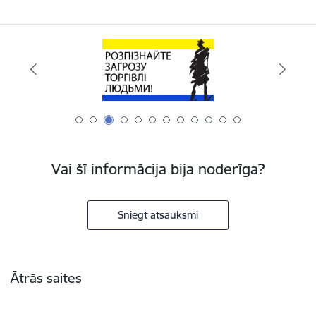
Vai šī informācija bija noderīga?
Sniegt atsauksmi
Kājene
Ātrās saites