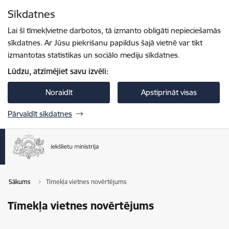
Pāriet uz lapas saturu
Sīkdatnes
Spied
lai meklētu
Enter
Lai šī tīmekļvietne darbotos, tā izmanto obligāti nepieciešamās
sīkdatnes. Ar Jūsu piekrišanu papildus šajā vietnē var tikt
izmantotas statistikas un sociālo mediju sīkdatnes.
Lūdzu, atzīmējiet savu izvēli:
Noraidīt
Apstiprināt visas
Pārvaldīt sīkdatnes
Sākums
Tīmekļa vietnes novērtējums
Tīmekļa vietnes novērtējums