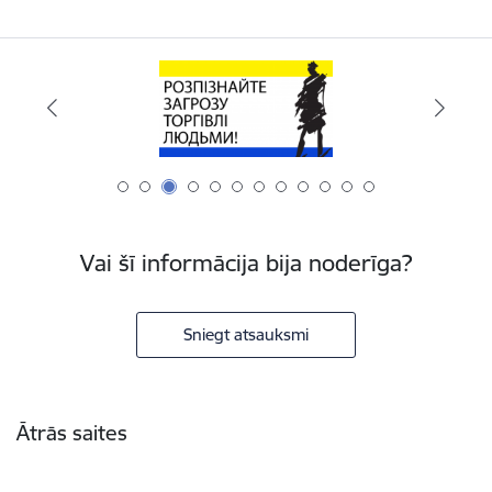
Vai šī informācija bija noderīga?
Sniegt atsauksmi
Kājene
Ātrās saites