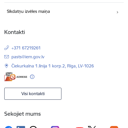
Sīkdatņu izvēles maiņa
Kontakti
+371 67219261
E-pasts:
pasts@iem.gov.lv
Čiekurkalna 1.līnija 1 korp.2, Rīga, LV-1026
Visi kontakti
Sekojiet mums