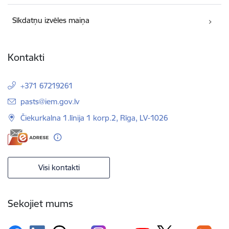
Sīkdatņu izvēles maiņa
Kontakti
+371 67219261
E-pasts:
pasts@iem.gov.lv
Čiekurkalna 1.līnija 1 korp.2, Rīga, LV-1026
Visi kontakti
Sekojiet mums