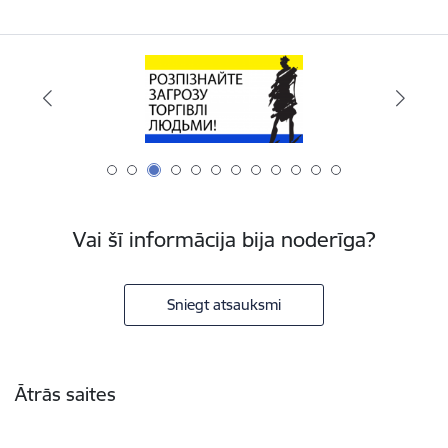
Vai šī informācija bija noderīga?
Sniegt atsauksmi
Kājene
Ātrās saites