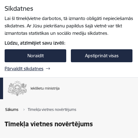
Pāriet uz lapas saturu
Sīkdatnes
Spied
lai meklētu
Enter
Lai šī tīmekļvietne darbotos, tā izmanto obligāti nepieciešamās
sīkdatnes. Ar Jūsu piekrišanu papildus šajā vietnē var tikt
izmantotas statistikas un sociālo mediju sīkdatnes.
Lūdzu, atzīmējiet savu izvēli:
Noraidīt
Apstiprināt visas
Pārvaldīt sīkdatnes
Sākums
Tīmekļa vietnes novērtējums
Tīmekļa vietnes novērtējums